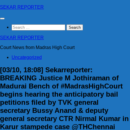
Skip
SEKAR REPORTER
to
content
Search
for:
SEKAR REPORTER
Court News from Madras High Court
Uncategorized
[03/10, 18:08] Sekarreporter:
BREAKING Justice M Jothiraman of
Madurai Bench of #MadrasHighCourt
begins hearing the anticipatory bail
petitions filed by TVK general
secretary Bussy Anand & deputy
general secretary CTR Nirmal Kumar in
Karur stampede case @THChennai