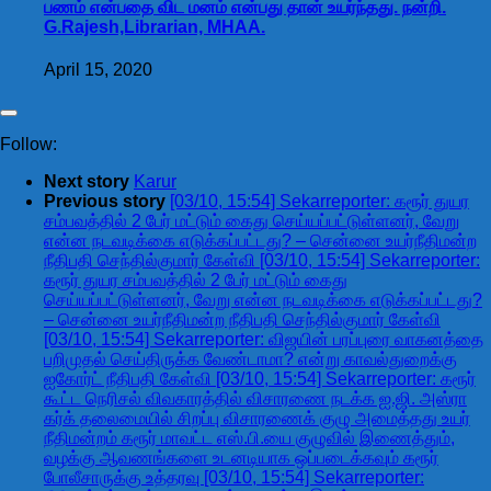
பணம் என்பதை விட மனம் என்பது தான் உயர்ந்தது. நன்றி.
G.Rajesh,Librarian, MHAA.
April 15, 2020
Follow:
Next story
Karur
Previous story
[03/10, 15:54] Sekarreporter: கரூர் துயர
சம்பவத்தில் 2 பேர் மட்டும் கைது செய்யப்பட்டுள்ளனர், வேறு
என்ன நடவடிக்கை எடுக்கப்பட்டது? – சென்னை உயர்நீதிமன்ற
நீதிபதி செந்தில்குமார் கேள்வி [03/10, 15:54] Sekarreporter:
கரூர் துயர சம்பவத்தில் 2 பேர் மட்டும் கைது
செய்யப்பட்டுள்ளனர், வேறு என்ன நடவடிக்கை எடுக்கப்பட்டது?
– சென்னை உயர்நீதிமன்ற நீதிபதி செந்தில்குமார் கேள்வி
[03/10, 15:54] Sekarreporter: விஜயின் பரப்புரை வாகனத்தை
பறிமுதல் செய்திருக்க வேண்டாமா? என்று காவல்துறைக்கு
ஐகோர்ட் நீதிபதி கேள்வி [03/10, 15:54] Sekarreporter: கரூர்
கூட்ட நெரிசல் விவகாரத்தில் விசாரணை நடக்க ஐ.ஜி. அஸ்ரா
கர்க் தலைமையில் சிறப்பு விசாரணைக் குழு அமைத்தது உயர்
நீதிமன்றம் கரூர் மாவட்ட எஸ்.பி.யை குழுவில் இணைத்தும்,
வழக்கு ஆவணங்களை உடனடியாக ஒப்படைக்கவும் கரூர்
போலீசாருக்கு உத்தரவு [03/10, 15:54] Sekarreporter: