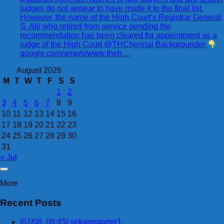
judges do not appear to have made it to the final list.
However, the name of the High Court’s Registrar General
S. Alli who retired from service pending the
recommendation has been cleared for appointment as a
judge of the High Court @THChennai Backgrounder
google.com/amp/s/www.theh…
August 2026
M
T
W
T
F
S
S
1
2
3
4
5
6
7
8
9
10
11
12
13
14
15
16
17
18
19
20
21
22
23
24
25
26
27
28
29
30
31
« Jul
More
Recent Posts
[07/08, 08:45] sekarreporter1: