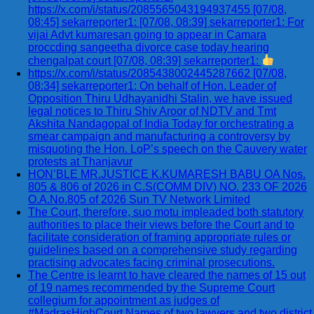
https://x.com/i/status/2085565043194937455 [07/08,
08:45] sekarreporter1: [07/08, 08:39] sekarreporter1: For
vijai Advt kumaresan going to appear in Camara
proccding sangeetha divorce case today hearing
chengalpat court [07/08, 08:39] sekarreporter1:
https://x.com/i/status/2085438002445287662 [07/08,
08:34] sekarreporter1: On behalf of Hon. Leader of
Opposition Thiru Udhayanidhi Stalin, we have issued
legal notices to Thiru Shiv Aroor of NDTV and Tmt
Akshita Nandagopal of India Today for orchestrating a
smear campaign and manufacturing a controversy by
misquoting the Hon. LoP’s speech on the Cauvery water
protests at Thanjavur
HON’BLE MR.JUSTICE K.KUMARESH BABU OA Nos.
805 & 806 of 2026 in C.S(COMM DIV) NO. 233 OF 2026
O.A.No.805 of 2026 Sun TV Network Limited
The Court, therefore, suo motu impleaded both statutory
authorities to place their views before the Court and to
facilitate consideration of framing appropriate rules or
guidelines based on a comprehensive study regarding
practising advocates facing criminal prosecutions.
The Centre is learnt to have cleared the names of 15 out
of 19 names recommended by the Supreme Court
collegium for appointment as judges of
#MadrasHighCourt Names of two lawyers and two district