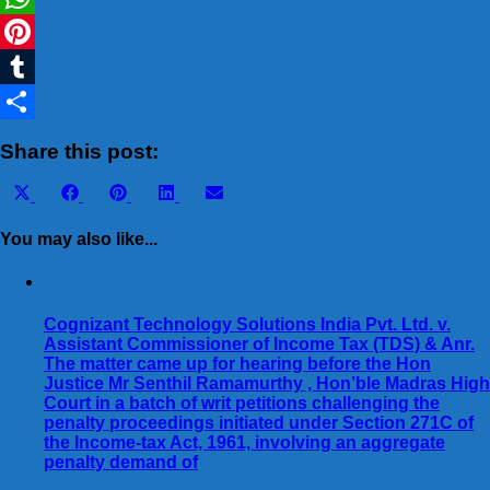
WhatsApp
Pinterest
Tumblr
Share
Share this post:
Share
Share
Share
Share
Share
X
Facebook
Pinterest
LinkedIn
Email
on
on
on
on
on
(Twitter)
You may also like...
Cognizant Technology Solutions India Pvt. Ltd. v.
Assistant Commissioner of Income Tax (TDS) & Anr.
The matter came up for hearing before the Hon
Justice Mr Senthil Ramamurthy , Hon’ble Madras High
Court in a batch of writ petitions challenging the
penalty proceedings initiated under Section 271C of
the Income-tax Act, 1961, involving an aggregate
penalty demand of