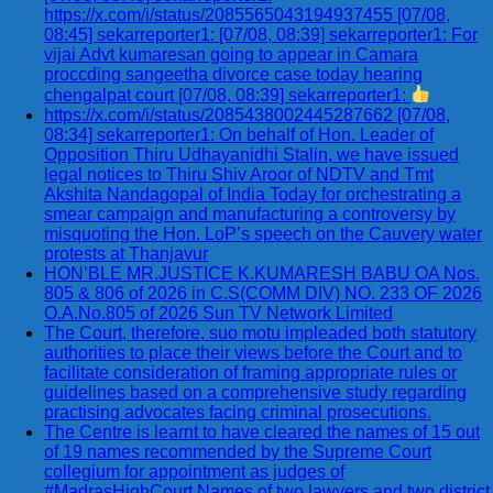
https://x.com/i/status/2085565043194937455 [07/08,
08:45] sekarreporter1: [07/08, 08:39] sekarreporter1: For
vijai Advt kumaresan going to appear in Camara
proccding sangeetha divorce case today hearing
chengalpat court [07/08, 08:39] sekarreporter1:
https://x.com/i/status/2085438002445287662 [07/08,
08:34] sekarreporter1: On behalf of Hon. Leader of
Opposition Thiru Udhayanidhi Stalin, we have issued
legal notices to Thiru Shiv Aroor of NDTV and Tmt
Akshita Nandagopal of India Today for orchestrating a
smear campaign and manufacturing a controversy by
misquoting the Hon. LoP’s speech on the Cauvery water
protests at Thanjavur
HON’BLE MR.JUSTICE K.KUMARESH BABU OA Nos.
805 & 806 of 2026 in C.S(COMM DIV) NO. 233 OF 2026
O.A.No.805 of 2026 Sun TV Network Limited
The Court, therefore, suo motu impleaded both statutory
authorities to place their views before the Court and to
facilitate consideration of framing appropriate rules or
guidelines based on a comprehensive study regarding
practising advocates facing criminal prosecutions.
The Centre is learnt to have cleared the names of 15 out
of 19 names recommended by the Supreme Court
collegium for appointment as judges of
#MadrasHighCourt Names of two lawyers and two district