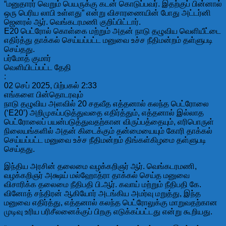
“மனுதாரர் வெறும் பெயருக்கு கடன் கொடுப்பவர். இதற்குப் பின்னால்
ஒரு பெரிய லாபி உள்ளது” என்று விசாரணையின் போது அட்டர்னி
ஜெனரல் ஆர். வெங்கடரமணி குறிப்பிட்டார்.
E20 பெட்ரோல் கொள்கை மற்றும் அதன் நாடு தழுவிய வெளியீட்டை
எதிர்த்து தாக்கல் செய்யப்பட்ட மனுவை உச்ச நீதிமன்றம் தள்ளுபடி
செய்தது.
பர்மோத் குமார்
வெளியிடப்பட்ட தேதி
:
02 செப் 2025, பிற்பகல் 2:33
எங்களை பின்தொடரவும்
நாடு தழுவிய அளவில் 20 சதவீத எத்தனால் கலந்த பெட்ரோலை
(‘E20’) அறிமுகப்படுத்துவதை எதிர்த்தும், எத்தனால் இல்லாத
பெட்ரோலைப் பயன்படுத்துவதற்கான விருப்பத்தையும், எரிபொருள்
நிலையங்களில் அதன் கிடைக்கும் தன்மையையும் கோரி தாக்கல்
செய்யப்பட்ட மனுவை உச்ச நீதிமன்றம் திங்கள்கிழமை தள்ளுபடி
செய்தது.
இந்திய அரசின் தலைமை வழக்கறிஞர் ஆர். வெங்கடரமணி,
வழக்கறிஞர் அக்ஷய் மல்ஹோத்ரா தாக்கல் செய்த மனுவை
விசாரிக்க தலைமை நீதிபதி பி.ஆர். கவாய் மற்றும் நீதிபதி கே.
வினோத் சந்திரன் ஆகியோர் அடங்கிய அமர்வு மறுத்து, இந்த
மனுவை எதிர்த்து, எத்தனால் கலந்த பெட்ரோலுக்கு மாறுவதற்கான
முடிவு உரிய பரிசீலனைக்குப் பிறகு எடுக்கப்பட்டது என்று கூறியது.