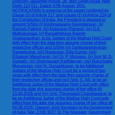
Division) Jaisalmer House, 26, Man Singh Road, New
Delhi-110 011, Dated: 07th August, 20%.
NOTIFICATION In exercise of the power conferred by
clause (1) of Article 217 and clause (1) of Article 224 of
the Constitution of India, the President is pleased to
appoint S/Shri (i) Krishnaswamy Govindarajan, (ii)
Rajnish Pathiyil, (iii) Natarajan Ramesh, (iv) G.K.
Muthukumaar, (v) Ramakrishnan Rajesh
Vivekananthan, to be Judges of the Madras High Court
with effect from the date they assume charge of their
respective offices and S/Shri (vi) Sankaranarayanan
Raveekumar, (vii) Nagarajan Dilip Kumar, (viii)
Ellappan Manoharan, (ix) Dr. P. Murugan, (x) Smt. M. D.
Sumathi, (xi) Shanmugam Karthikeyan, (xii) Baluchamy
Murugesan, (xiii) N. Gunasekaran, to be Additional
Judges of the Madras High Court for a period of two
years with effect from the date they assume charge of
their respective offices and (xiv) Smt. S. Alli, to be an
Additional Judge of the Madras High Court with effect
from the date she assumes charge of her office till
10.06.2028 and (xv) Smt. Thirumagal Chandrasekar, to
be an Additional Judge of the Madras High Court with
effect from the date she assumes charge of her office till
04.08.2028. (Jagann Joint Secretary to the Government
of India Tele: 2338 3037 To The Manager, Government