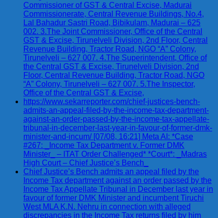
Commissioner of GST & Central Excise, Madurai
Commissionerate, Central Revenue Buildings, No.4,
Lal Bahadur Sastri Road, Bibikulam, Madurai – 625
002. 3.The Joint Commissioner, Office of the Central
GST & Excise, Tirunelveli Division, 2nd Floor, Central
Revenue Building, Tractor Road, NGO “A” Colony,
Tirunelveli – 627 007. 4.The Superintendent, Office of
the Central GST & Excise, Tirunelveli Division, 2nd
Floor, Central Revenue Building, Tractor Road, NGO
“A” Colony, Tirunelveli – 627 007. 5.The Inspector,
Office of the Central GST & Excise,
https://www.sekarreporter.com/chief-justices-bench-
admits-an-appeal-filed-by-the-income-tax-department-
against-an-order-passed-by-the-income-tax-appellate-
tribunal-in-december-last-year-in-favour-of-former-dmk-
minister-and-incum/ [07/08, 16:21] Meta AI: *Case
#267: _Income Tax Department v. Former DMK
Minister_ – ITAT Order Challenged* *Court*: _Madras
High Court – Chief Justice’s Bench_
Chief Justice’s Bench admits an appeal filed by the
Income Tax department against an order passed by the
Income Tax Appellate Tribunal in December last year in
favour of former DMK Minister and incumbent Tiruchi
West MLA K.N. Nehru in connection with alleged
discrepancies in the Income Tax returns filed by him