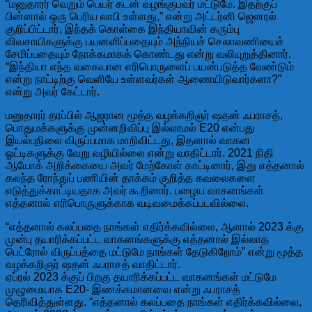
“மனுதாரர் வெறும் பெயர் கடன் வழங்குபவர் மட்டுமே. இதற்குப்
பின்னால் ஒரு பெரிய லாபி உள்ளது,” என்று அட்டர்னி ஜெனரல்
குறிப்பிட்டார், இந்தக் கொள்கை இந்தியாவின் கரும்பு
விவசாயிகளுக்கு பயனளிப்பதையும் அந்நியச் செலாவணியைச்
சேமிப்பதையும் நோக்கமாகக் கொண்டது என்று வலியுறுத்தினார்.
“இந்தியா எந்த வகையான எரிபொருளைப் பயன்படுத்த வேண்டும்
என்று நாட்டிற்கு வெளியே உள்ளவர்கள் ஆணையிடுவார்களா?”
என்று அவர் கேட்டார்.
மனுதாரர் தரப்பில் ஆஜரான மூத்த வழக்கறிஞர் ஷதன் ஃபராசத்,
பொதுமக்களுக்கு முன்னறிவிப்பு இல்லாமல் E20 என்பது
இயல்புநிலை விருப்பமாக மாறிவிட்டது, இதனால் வாகன
ஓட்டிகளுக்கு வேறு வழியில்லை என்று வாதிட்டார். 2021 நிதி
ஆயோக் அறிக்கையை அவர் மேற்கோள் காட்டினார், இது எத்தனால்
கலந்த ரோந்துப் பணியின் தாக்கம் குறித்த கவலைகளை
எடுத்துக்காட்டியதாக அவர் கூறினார். பழைய வாகனங்கள்
எத்தனால் எரிபொருளுக்காக வடிவமைக்கப்படவில்லை.
“எத்தனால் கலப்பதை நாங்கள் எதிர்க்கவில்லை, ஆனால் 2023 க்கு
முன்பு தயாரிக்கப்பட்ட வாகனங்களுக்கு எத்தனால் இல்லாத
பெட்ரோல் விருப்பத்தை மட்டுமே நாங்கள் தேடுகிறோம்” என்று மூத்த
வழக்கறிஞர் ஷதன் ஃபராசத் வாதிட்டார்.
ஏப்ரல் 2023 க்குப் பிறகு தயாரிக்கப்பட்ட வாகனங்கள் மட்டுமே
முழுமையாக E20- இணக்கமானவை என்று ஃபராசத்
தெரிவித்துள்ளது. “எத்தனால் கலப்பதை நாங்கள் எதிர்க்கவில்லை,