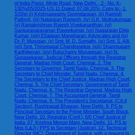
of India Press, Minto Road, New Delhi. - 2 - No. K-
130%/05/2025-US.11 Dated: 07.08.20%. Copy to:- 1.
S/Shri (i) Krishnaswamy Govindarajan, (ii) Rajnish
Pathiyil, (iii) Natarajan Ramesh, (iv) G.K. Muthukumaar,
(v) Ramakrishnan Rajesh Vivekananthan, (vi)
Sankaranarayanan Raveekumar, (vii) Nagarajan Dilip
Kumar, (viii) Ellappan Manoharan, Advocates and (ix)
Dr. P. Murugan, (x) Smt. M. D. Sumathi, (xi) Smt. S. Alli,
(xii) Smt. Thirumagal Chandrasekar, (xiii) Shanmugam
Karthikeyan, (xiv) Baluchamy Murugesan, (xv) N.
Gunasekaran, Judicial Officers through the Registrar
General, Madras High Court, Chennai. 2. The
Secretary to Governor, Tamil Nadu, Chennai. 3. The
Secretary to Chief Minister, Tamil Nadu, Chennai. 4.
The Secretary to the Chief Justice, Madras High Court,
Chennai. 5. The Chief Secretary, Government of Tamil
Nadu, Chennai. 6. The Registrar General, Madras High
Court, Chennai. 7. The Accountant General, Tamil
Nadu, Chennai. 8. The President's Secretariat, (CA.II
Section), Rashtrapati Bhawan, New Delhi. 9. PS to
Principal Secretary to the Prime Minister, South Block,
New Delhi. 10. Registrar (Conf.), 0/0 Chief Justice of
India, 07, Krishna Menon Marg, New Delhi. 11. PS to
Mos (L&J) / PPS to Secretary (Justice). 12. Technical
Director (MC), Department of Justice, with a request to