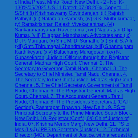
of India Press, Minto Road, New Delhi. - 2 - No. K-
130%/05/2025-US.11 Dated: 07.08.20%. Copy to:- 1.
S/Shri (i) Krishnaswamy Govindarajan, (ii) Rajnish
Pathiyil, (iii) Natarajan Ramesh, (iv) G.K. Muthukumaar,
(v) Ramakrishnan Rajesh Vivekananthan, (vi)
Sankaranarayanan Raveekumar, (vii) Nagarajan Dilip
Kumar, (viii) Ellappan Manoharan, Advocates and (ix)
Dr. P. Murugan, (x) Smt. M. D. Sumathi, (xi) Smt. S. Alli,
(xii) Smt. Thirumagal Chandrasekar, (xiii) Shanmugam
Karthikeyan, (xiv) Baluchamy Murugesan, (xv) N.
Gunasekaran, Judicial Officers through the Registrar
General, Madras High Court, Chennai. 2. The
Secretary to Governor, Tamil Nadu, Chennai. 3. The
Secretary to Chief Minister, Tamil Nadu, Chennai. 4.
The Secretary to the Chief Justice, Madras High Court,
Chennai. 5. The Chief Secretary, Government of Tamil
Nadu, Chennai. 6. The Registrar General, Madras High
Court, Chennai. 7. The Accountant General, Tamil
Nadu, Chennai. 8. The President's Secretariat, (CA.II
Section), Rashtrapati Bhawan, New Delhi. 9. PS to
Principal Secretary to the Prime Minister, South Block,
New Delhi. 10. Registrar (Conf.), 0/0 Chief Justice of
India, 07, Krishna Menon Marg, New Delhi. 11. PS to
Mos (L&J) / PPS to Secretary (Justice). 12. Technical
Director (MC), Department of Justice, with a request to