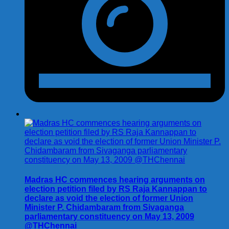
Madras HC commences hearing arguments on
election petition filed by RS Raja Kannappan to
declare as void the election of former Union
Minister P. Chidambaram from Sivaganga
parliamentary constituency on May 13, 2009
@THChennai