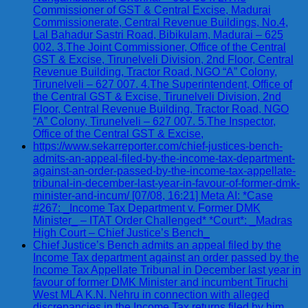
Commissioner of GST & Central Excise, Madurai
Commissionerate, Central Revenue Buildings, No.4,
Lal Bahadur Sastri Road, Bibikulam, Madurai – 625
002. 3.The Joint Commissioner, Office of the Central
GST & Excise, Tirunelveli Division, 2nd Floor, Central
Revenue Building, Tractor Road, NGO “A” Colony,
Tirunelveli – 627 007. 4.The Superintendent, Office of
the Central GST & Excise, Tirunelveli Division, 2nd
Floor, Central Revenue Building, Tractor Road, NGO
“A” Colony, Tirunelveli – 627 007. 5.The Inspector,
Office of the Central GST & Excise,
https://www.sekarreporter.com/chief-justices-bench-
admits-an-appeal-filed-by-the-income-tax-department-
against-an-order-passed-by-the-income-tax-appellate-
tribunal-in-december-last-year-in-favour-of-former-dmk-
minister-and-incum/ [07/08, 16:21] Meta AI: *Case
#267: _Income Tax Department v. Former DMK
Minister_ – ITAT Order Challenged* *Court*: _Madras
High Court – Chief Justice’s Bench_
Chief Justice’s Bench admits an appeal filed by the
Income Tax department against an order passed by the
Income Tax Appellate Tribunal in December last year in
favour of former DMK Minister and incumbent Tiruchi
West MLA K.N. Nehru in connection with alleged
discrepancies in the Income Tax returns filed by him