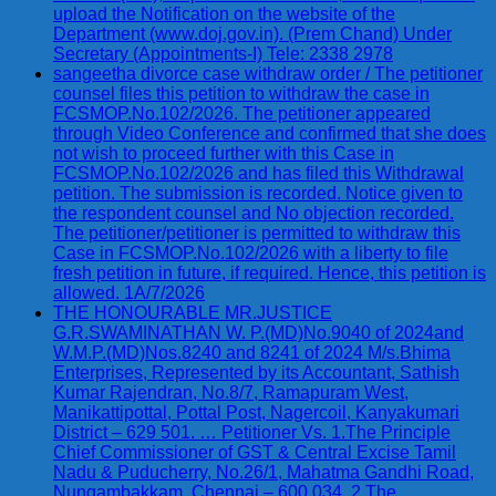
upload the Notification on the website of the
Department (www.doj.gov.in). (Prem Chand) Under
Secretary (Appointments-I) Tele: 2338 2978
sangeetha divorce case withdraw order / The petitioner
counsel files this petition to withdraw the case in
FCSMOP.No.102/2026. The petitioner appeared
through Video Conference and confirmed that she does
not wish to proceed further with this Case in
FCSMOP.No.102/2026 and has filed this Withdrawal
petition. The submission is recorded. Notice given to
the respondent counsel and No objection recorded.
The petitioner/petitioner is permitted to withdraw this
Case in FCSMOP.No.102/2026 with a liberty to file
fresh petition in future, if required. Hence, this petition is
allowed. 1A/7/2026
THE HONOURABLE MR.JUSTICE
G.R.SWAMINATHAN W. P.(MD)No.9040 of 2024and
W.M.P.(MD)Nos.8240 and 8241 of 2024 M/s.Bhima
Enterprises, Represented by its Accountant, Sathish
Kumar Rajendran, No.8/7, Ramapuram West,
Manikattipottal, Pottal Post, Nagercoil, Kanyakumari
District – 629 501. … Petitioner Vs. 1.The Principle
Chief Commissioner of GST & Central Excise Tamil
Nadu & Puducherry, No.26/1, Mahatma Gandhi Road,
Nungambakkam, Chennai – 600 034. 2.The