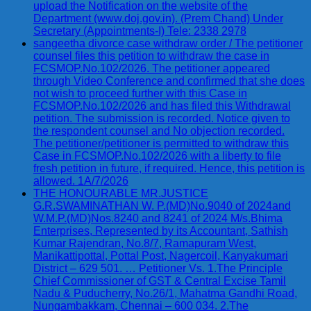
upload the Notification on the website of the
Department (www.doj.gov.in). (Prem Chand) Under
Secretary (Appointments-I) Tele: 2338 2978
sangeetha divorce case withdraw order / The petitioner
counsel files this petition to withdraw the case in
FCSMOP.No.102/2026. The petitioner appeared
through Video Conference and confirmed that she does
not wish to proceed further with this Case in
FCSMOP.No.102/2026 and has filed this Withdrawal
petition. The submission is recorded. Notice given to
the respondent counsel and No objection recorded.
The petitioner/petitioner is permitted to withdraw this
Case in FCSMOP.No.102/2026 with a liberty to file
fresh petition in future, if required. Hence, this petition is
allowed. 1A/7/2026
THE HONOURABLE MR.JUSTICE
G.R.SWAMINATHAN W. P.(MD)No.9040 of 2024and
W.M.P.(MD)Nos.8240 and 8241 of 2024 M/s.Bhima
Enterprises, Represented by its Accountant, Sathish
Kumar Rajendran, No.8/7, Ramapuram West,
Manikattipottal, Pottal Post, Nagercoil, Kanyakumari
District – 629 501. … Petitioner Vs. 1.The Principle
Chief Commissioner of GST & Central Excise Tamil
Nadu & Puducherry, No.26/1, Mahatma Gandhi Road,
Nungambakkam, Chennai – 600 034. 2.The