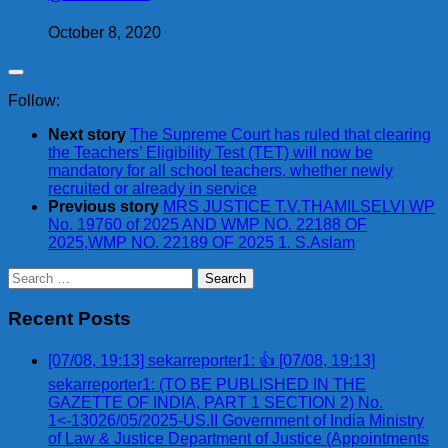
October 8, 2020
Follow:
Next story
The Supreme Court has ruled that clearing
the Teachers’ Eligibility Test (TET) will now be
mandatory for all school teachers, whether newly
recruited or already in service
Previous story
MRS JUSTICE T.V.THAMILSELVI WP
No. 19760 of 2025 AND WMP NO. 22188 OF
2025,WMP NO. 22189 OF 2025 1. S.Aslam
Search
for:
Recent Posts
[07/08, 19:13] sekarreporter1: 👍 [07/08, 19:13]
sekarreporter1: (TO BE PUBLISHED IN THE
GAZETTE OF INDIA, PART 1 SECTION 2) No.
1<-13026/05/2025-US.II Government of India Ministry
of Law & Justice Department of Justice (Appointments