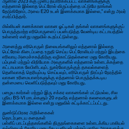
ஆனால் 2023 க்கு முன்பு தயாரிக்கப்பட்ட வாகனங்களுக்கு
எத்தனால் இல்லாத பெட்ரோல் விருப்பத்தை மட்டுமே நாங்கள்
தேடுகிறோம், அவை E20 உடன் இணக்கமாக இல்லை,” என்று அவர்
சமர்ப்பித்தார்.
மில்லியன் கணக்கான வாகன ஓட்டிகள் தங்கள் வாகனங்களுக்குப்
பொருத்தமற்ற எரிபொருளைப் பயன்படுத்த வேண்டிய கட்டாயத்தில்
உள்ளனர் என்று மனுவில் கூறப்பட்டுள்ளது.
அனைத்து எரிபொருள் நிலையங்களிலும் எத்தனால் இல்லாத
பெட்ரோல் கிடைப்பதை உறுதி செய்ய பெட்ரோலியம் மற்றும் இயற்கை
எரிவாயு அமைச்சகத்திற்கு வழிகாட்டுதல்களை மனு கோரியது.
பம்புகள் மற்றும் விநியோக அலகுகளில் எத்தனால் உள்ளடக்கத்தை
கட்டாயமாக லேபிளிடவும், நுகர்வோருக்குத் தகவல்களைத்
தெளிவாகத் தெரியும்படி செய்யவும், எரிபொருள் நிரப்பும் நேரத்தில்
வாகன உரிமையாளர்களுக்கு எத்தனால் பொருந்தக்கூடிய
தன்மையை வெளிப்படுத்தவும் மனு கோரியது.
பழைய கார்கள் மற்றும் இரு சக்கர வாகனங்கள் மட்டுமல்ல, சில
புதிய BS-VI மாடல்களும் 20 சதவீத எத்தனால் கலவைகளுடன்
இணக்கமாக இல்லை என்று மனுவில் சுட்டிக்காட்டப்பட்டது.
துண்டுப்பிரசுர அறிக்கைகள்
தொடர்புடைய கதைகள்
பள்ளிப் பாடப்புத்தகங்களில் திருநங்கைகளை உள்ளடக்கிய பாலியல்
கல்வியைக் கோரிய மனு மீது யூனியன் மற்றும் மாநில அரசுகளுக்கு