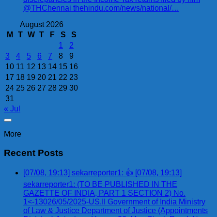
@THChennai thehindu.com/news/national/…
August 2026
M
T
W
T
F
S
S
1
2
3
4
5
6
7
8
9
10
11
12
13
14
15
16
17
18
19
20
21
22
23
24
25
26
27
28
29
30
31
« Jul
More
Recent Posts
[07/08, 19:13] sekarreporter1: 👍 [07/08, 19:13]
sekarreporter1: (TO BE PUBLISHED IN THE
GAZETTE OF INDIA, PART 1 SECTION 2) No.
1<-13026/05/2025-US.II Government of India Ministry
of Law & Justice Department of Justice (Appointments