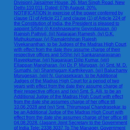
Division) Jaisalmer House, 26, Man Singh Road, New
Delhi-110 011, Dated: 07th August, 20%.
NOTIFICATION In exercise of the power conferred by
clause (1) of Article 217 and clause (1) of Article 224 of
the Constitution of India, the President is pleased to
appoint S/Shri (i) Krishnaswamy Govindarajan, (ii)
Rajnish Pathiyil, (iii) Natarajan Ramesh, (iv) G.K.
Muthukumaar, (v) Ramakrishnan Rajesh
Vivekananthan, to be Judges of the Madras High Court
with effect from the date they assume charge of their
respective offices and S/Shri (vi) Sankaranarayanan
Raveekumar, (vii) Nagarajan Dilip Kumar, (viii)
Ellappan Manoharan, (ix) Dr. P. Murugan, (x) Smt. M. D.
Sumathi, (xi) Shanmugam Karthikeyan, (xii) Baluchamy
Murugesan, (xiii) N. Gunasekaran, to be Additional
Judges of the Madras High Court for a period of two
years with effect from the date they assume charge of
their respective offices and (xiv) Smt. S. Alli, to be an
Additional Judge of the Madras High Court with effect
from the date she assumes charge of her office till
10.06.2028 and (xv) Smt. Thirumagal Chandrasekar, to
be an Additional Judge of the Madras High Court with
effect from the date she assumes charge of her office till
04.08.2028. (Jagann Joint Secretary to the Government
of India Tele: 2338 3037 To The Manager, Government