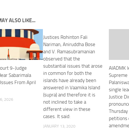
AY ALSO LIKE...
Justices Rohinton Fali
Nariman, Aniruddha Bose
and V. Ramasubramanian
observed that the
substantial issues that arose
ourt 9-Judge
AIADMK le
in common for both the
ear Sabarimala
Supreme 
islands have already been
Issues From April
Palaniswa
answered in Vaamika Island
single le
(supra) and therefore it is
Justice D
6, 2026
not inclined to take a
pronounce
different view in these
Thursday 
cases. It said:
petitions
amendmen
JANUARY 13, 2020