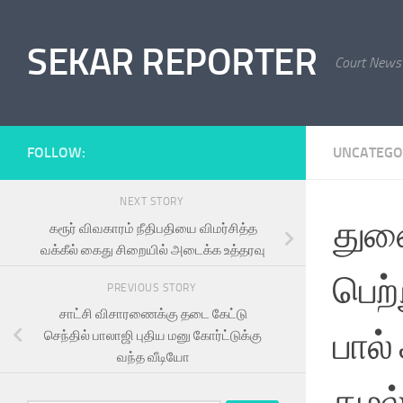
Skip to content
SEKAR REPORTER
Court News
FOLLOW:
UNCATEGO
NEXT STORY
துணை
கரூர் விவகாரம் நீதிபதியை விமர்சித்த
வக்கீல் கைது சிறையில் அடைக்க உத்தரவு
பெற்
PREVIOUS STORY
சாட்சி விசாரணைக்கு தடை கேட்டு
பால்
செந்தில் பாலாஜி புதிய மனு கோர்ட்டுக்கு
வந்த வீடியோ
கமல்