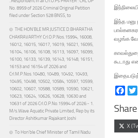
..Respondent in all Crl.O.Ps PRAYER : CRL OP
இந்நிலையில
No. 8959 of 2026 Criminal Original Petition
filed under Section 528 BNSS, to
இந்த மனு 
THE HON’BLE MR.JUSTICE D.BHARATHA
பால்கனகரா
CHAKRAVARTHY Crl.O.P.Nos.15994, 16008,
வழங்க வே
16012, 16015, 16017, 16019, 16021, 16095,
16104, 16106, 16108, 16113, 16097, 16099,
காவல்துறை
16100, 16133, 16139, 16143, 16148, 16151,
கூடாது என 
16153 and 16154 of 2026 and
Crl.M.P.Nos.10480, 10489, 10492, 10493,
இதையடுத்து
10495, 10498, 10502, 10584, 10597, 10599,
Fa
10602, 10607, 10588, 10589, 10590, 10621,
10623, 10624, 10626, 10628, 10630 and
10631 of 2026 Crl.O.P.No.15994 of 2026:- 1.
Share 
M/s.Wave Aquatic Private Limited, Rep by its
Director Ashitkumar Rajaikant Joshi
Shar
X (Tw
on
To Hon’ble Chief Minister of Tamil Nadu