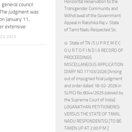
Horizontal Reservation to the
 general council
Transgender Community and
 The judgment was
Withdrawal of the Government
on January 11,
Appeal in Rakshika Raj v. State
er extensive
of Tamil Nadu Respected Sir,
23, 2023
State of TN /S U P R E M E C
O U R T O F I N D I A RECORD OF
PROCEEDINGS
MISCELLANEOUS APPLICATION
DIARY NO.17103/2026 [Arising
out of impugned final judgment
and order dated 18-02-2026 in
SLP(C) No.8044/2025 passed by
the Supreme Court of India]
LOGANATHAN PETITIONER(S)
VERSUS THE STATE OF TAMIL
NADU RESPONDENT(S) [TO BE
TAKEN UP AT 2.00 P.M.]