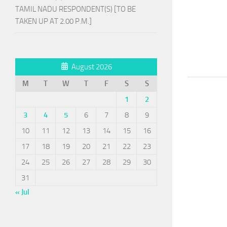
TAMIL NADU RESPONDENT(S) [TO BE
TAKEN UP AT 2.00 P.M.]
August 2026
M
T
W
T
F
S
S
1
2
3
4
5
6
7
8
9
10
11
12
13
14
15
16
17
18
19
20
21
22
23
24
25
26
27
28
29
30
31
« Jul