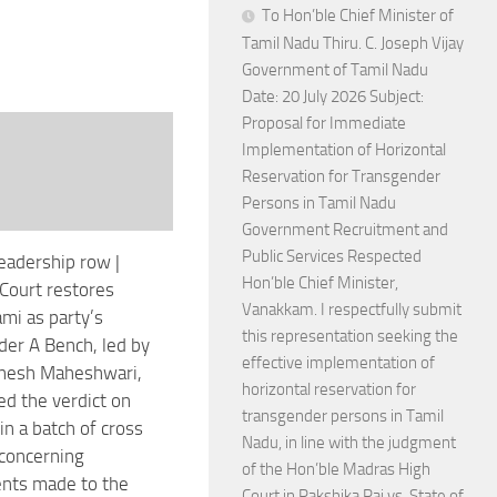
To Hon’ble Chief Minister of
Tamil Nadu Thiru. C. Joseph Vijay
Government of Tamil Nadu
Date: 20 July 2026 Subject:
Proposal for Immediate
Implementation of Horizontal
Reservation for Transgender
Persons in Tamil Nadu
Government Recruitment and
Public Services Respected
adership row |
Hon’ble Chief Minister,
Court restores
Vanakkam. I respectfully submit
mi as party’s
this representation seeking the
ader A Bench, led by
effective implementation of
inesh Maheshwari,
horizontal reservation for
d the verdict on
transgender persons in Tamil
in a batch of cross
Nadu, in line with the judgment
 concerning
of the Hon’ble Madras High
ts made to the
Court in Rakshika Raj vs. State of