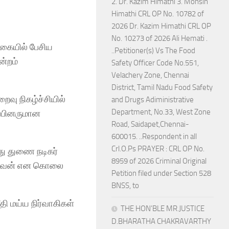
2. Dr. Kazim Himathi 3. Mohsin
Himathi CRL OP No. 10782 of
2026 Dr. Kazim Himathi CRL OP
No. 10273 of 2026 Ali Hemati .
வகையில் பேசிய
..Petitioner(s) Vs The Food
ன்றம்
Safety Officer Code No.551,
Velachery Zone, Chennai
District, Tamil Nadu Food Safety
ு நிகழ்ச்சியில்
and Drugs Adiministrative
Department, No.33, West Zone
ப்பினருமான
Road, Saidapet,Chennai-
600015. ..Respondent in all
Crl.O.Ps PRAYER : CRL OP No.
து துணை நடிகர்
8959 of 2026 Criminal Original
ிடுவேன் என கொலை
Petition filed under Section 528
BNSS, to
தி மய்ய நிர்வாகிகள்
THE HON’BLE MR.JUSTICE
D.BHARATHA CHAKRAVARTHY