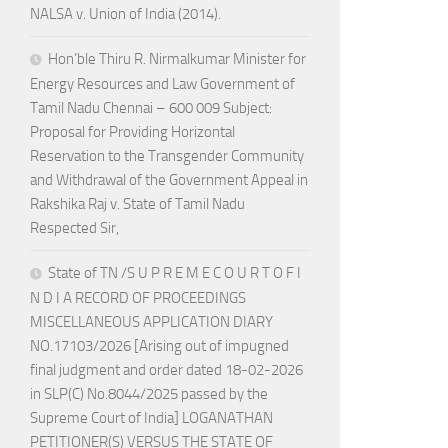
NALSA v. Union of India (2014).
Hon’ble Thiru R. Nirmalkumar Minister for
Energy Resources and Law Government of
Tamil Nadu Chennai – 600 009 Subject:
Proposal for Providing Horizontal
Reservation to the Transgender Community
and Withdrawal of the Government Appeal in
Rakshika Raj v. State of Tamil Nadu
Respected Sir,
State of TN /S U P R E M E C O U R T O F I
N D I A RECORD OF PROCEEDINGS
MISCELLANEOUS APPLICATION DIARY
NO.17103/2026 [Arising out of impugned
final judgment and order dated 18-02-2026
in SLP(C) No.8044/2025 passed by the
Supreme Court of India] LOGANATHAN
PETITIONER(S) VERSUS THE STATE OF