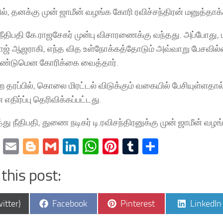
், தனக்கு முன் ஜாமீன் வழங்க கோரி ரவிச்சந்திரன் மனுத்தாக்க
நீதிபதி கே.ராஜசேகர் முன்பு விசாரணைக்கு வந்தது. அப்போது, ம
ஜ் ஆஜராகி, எந்த வித உள்நோக்கத்தோடும் அவ்வாறு பேசவில்
ண்டுமென கோரிக்கை வைத்தார்.
 தரப்பில், கொலை மிரட்டல் விடுக்கும் வகையில் பேசியுள்ளதால
எதிர்ப்பு தெரிவிக்கப்பட்டது.
 நீதிபதி, துணை நடிகர் டி.ரவிசந்திரனுக்கு முன் ஜாமீன் வழங்க
cebook
Twitter
Email
Blogger
Gmail
LinkedIn
WhatsApp
Pinterest
Tumblr
Share
this post:
e
Share
Share
Share
itter)
Facebook
Pinterest
LinkedIn
on
on
on