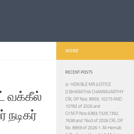
MORE
RECENT POSTS
HON’BLE MR.JUSTICE
 வக்கீல்
D.BHARATHA CHAKRAVARTHY
CRL OP Nos. 8959, 10273 AND
10782 of 2026 and
் நடிகர்
Crl.M.P.Nos.6383,7329,7392,
7638 and 7640 of 2026 CRL OP
No. 8959 of 2026 1. Ali Hemati