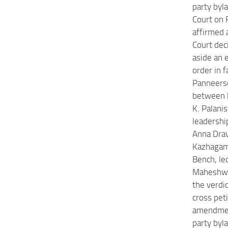
party by
Court on 
affirmed 
Court dec
aside an 
order in f
Panneerse
between 
K. Palani
leadership
Anna Dra
Kazhagam
Bench, le
Maheshwa
the verdic
cross pet
amendmen
party byl