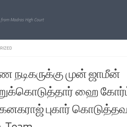
 from Madras High Court
RIZED
 நடிகருக்கு முன் ஜாமீன்
றுக்கொடுத்தார் ஹை கோர்ட்
 கனகராஜ் புகார் கொடுத்தவர
. Team