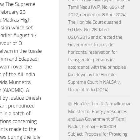
law The Supreme
Tamil Nadu (W.P. No. 6967 of
February 23
2022, decided on 8 April 2024).
a Madras High
The Hon’ble Court quashed
ision which set
G.O.Ms. No. 28 dated
earlier August 17
06.04.2015 and directed the
avour of O.
Government to provide
lvam in the tussle
horizontal reservation for
him and Edappadi
transgender persons in
swami over the
accordance with the principles
 of the All India
laid down by the Hon’ble
vida Munnetra
Supreme Court in NALSA v.
 (AIADMK). A
Union of India (2014).
d by Justice Dinesh
Hon’ble Thiru R. Nirmalkumar
ri, pronounced
Minister for Energy Resources
t in a batch of
and Law Government of Tamil
itions concerning
Nadu Chennai – 600 009
ts made to the
Subject: Proposal for Providing
aws during the July