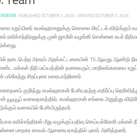
EPORTER
· PUBLISHED
OCTOBER 7, 2025
· UPDATED
OCTOBER 7, 2025
வை உறுப்பினர் கமல்ஹாசனுக்கு கொலை மிரட்டல் விடுக்கும் 
ர் ரவிச்சந்திரனுக்கு முன் ஜாமீன் வழங்கி சென்னை உயர் நீதிம
டுள்ளது.
ல் நடைபெற்ற அகரம் அறக்கட்டளையின் 15 ஆவது ஆண்டு நிறைவ
ண்ட மக்கள் நீதி மய்யத்தின் தலைவரும், மாநிலங்களவை உறு
 பங்கேற்று சிறப்புரை உரையாற்றினார்.
சனாதனம் குறித்து கமல்ஹாசன் பேசியதற்கு எதிர்ப்பு தெரிவித்
ிரன் யூடியூப் வலைதளத்தில், கமல்ஹாசன் சங்கை அறுத்து வ
ிடுக்கும் வகையில் பேசியிருந்தார்.
பாக ரவிச்சந்திரன் மீது வழக்குப்பதிவு செய்யக்கோரி மக்கள் நீ
சென்னை மாநகர காவல் ஆணையரகத்தில் புகார் அளித்தனர்.