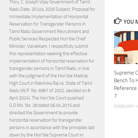
Thiru. C. Joseph Vijay Government of Tamil
Nadu Date: 20 July 2026 Subject: Proposal for
Immediate Implementation of Horizontal
YOU M
Reservation for Transgender Persons in
Tamil Nadu Government Recruitment and
Public Services Respected Hon’ble Chief
Minister, Vanakkam. I respectfully submit
this representation seeking the effective
implementation of horizontal reservation for
transgender persons in Tamil Nadu, in line
Supreme C
with the judgment of the Hon’ble Madras
Bench To H
High Court in Rakshika Raj vs. State of Tamil
Reference 
Nadu (W.P. No. 6967 of 2022, decided on 8
7
April 2024). The Hon’ble Court quashed
G.O.Ms. No. 28 dated 06.04.2015 and
FEBRUARY 1
directed the Government to provide
horizontal reservation for transgender
persons in accordance with the principles laid
down by the Hon’ble Supreme Court in