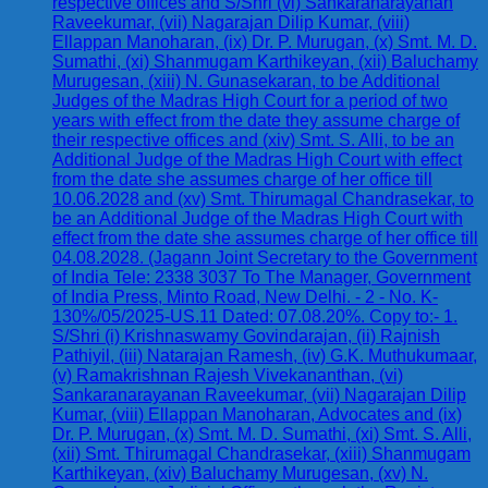
respective offices and S/Shri (vi) Sankaranarayanan
Raveekumar, (vii) Nagarajan Dilip Kumar, (viii)
Ellappan Manoharan, (ix) Dr. P. Murugan, (x) Smt. M. D.
Sumathi, (xi) Shanmugam Karthikeyan, (xii) Baluchamy
Murugesan, (xiii) N. Gunasekaran, to be Additional
Judges of the Madras High Court for a period of two
years with effect from the date they assume charge of
their respective offices and (xiv) Smt. S. Alli, to be an
Additional Judge of the Madras High Court with effect
from the date she assumes charge of her office till
10.06.2028 and (xv) Smt. Thirumagal Chandrasekar, to
be an Additional Judge of the Madras High Court with
effect from the date she assumes charge of her office till
04.08.2028. (Jagann Joint Secretary to the Government
of India Tele: 2338 3037 To The Manager, Government
of India Press, Minto Road, New Delhi. - 2 - No. K-
130%/05/2025-US.11 Dated: 07.08.20%. Copy to:- 1.
S/Shri (i) Krishnaswamy Govindarajan, (ii) Rajnish
Pathiyil, (iii) Natarajan Ramesh, (iv) G.K. Muthukumaar,
(v) Ramakrishnan Rajesh Vivekananthan, (vi)
Sankaranarayanan Raveekumar, (vii) Nagarajan Dilip
Kumar, (viii) Ellappan Manoharan, Advocates and (ix)
Dr. P. Murugan, (x) Smt. M. D. Sumathi, (xi) Smt. S. Alli,
(xii) Smt. Thirumagal Chandrasekar, (xiii) Shanmugam
Karthikeyan, (xiv) Baluchamy Murugesan, (xv) N.