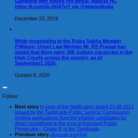
Gambling with stakes not illegal: Madras HC
https://t.co/nQLr00ATuY via @timesofindia
December 23, 2019
While responding to the Rajya Sabha Member
P.Wilson, Union Law Minister Mr. RS Prasad has
stated that there were 398 Judges vacancies in the
High Courts across the country, as of
September1,2020.
October 6, 2020
Follow:
Next story
In view of the Notification dated 23.08.2021
issued by the Tamilnadu Public Service Commission,
inviting applications from the eligible candidates for
direct recruitment to the post of Assistant Public
Prosecutor – Grade II, in the Tamilnadu
Previous story
விநாயகர் சதுர்த்தி