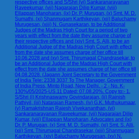
respective offices and S/Shri (vi) Sankaranarayanan
Raveekumar, (vii) Nagarajan Dilip Kumar, (viii)
Ellappan Manoharan, (ix) Dr. P. Murugan, (x) Smt. M. D.
Sumathi, (xi) Shanmugam Karthikeyan, (xii) Baluchamy
Murugesan, (xiii) N. Gunasekaran, to be Additional
Judges of the Madras High Court for a period of two
years with effect from the date they assume charge of
their respective offices and (xiv) Smt. S. Alli, to be an
Additional Judge of the Madras High Court with effect
from the date she assumes charge of her office till
10.06.2028 and (xv) Smt. Thirumagal Chandrasekar, to
be an Additional Judge of the Madras High Court with
effect from the date she assumes charge of her office till
04.08.2028. (Jagann Joint Secretary to the Government
of India Tele: 2338 3037 To The Manager, Government
of India Press, Minto Road, New Delhi. - 2 - No. K-
130%/05/2025-US.11 Dated: 07.08.20%. Copy to:- 1.
S/Shri (i) Krishnaswamy Govindarajan, (ii) Rajnish
Pathiyil, (iii) Natarajan Ramesh, (iv) G.K. Muthukumaar,
(v) Ramakrishnan Rajesh Vivekananthan, (vi)
Sankaranarayanan Raveekumar, (vii) Nagarajan Dilip
Kumar, (viii) Ellappan Manoharan, Advocates and (ix)
Dr. P. Murugan, (x) Smt. M. D. Sumathi, (xi) Smt. S. Alli,
(xii) Smt. Thirumagal Chandrasekar, (xiii) Shanmugam
Karthikeyan, (xiv) Baluchamy Murugesan, (xv) N.