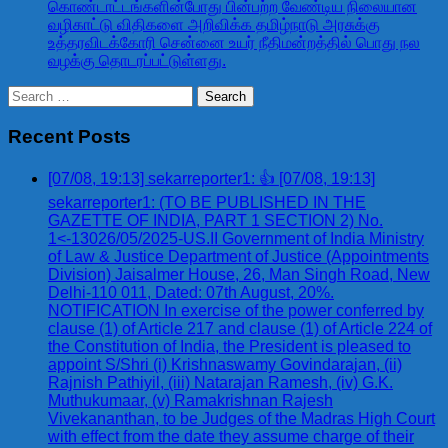
கொண்டாட்டங்களின்போது பின்பற்ற வேண்டிய நிலையான
வழிகாட்டு விதிகளை அறிவிக்க தமிழ்நாடு அரசுக்கு
உத்தரவிடக்கோரி சென்னை உயர் நீதிமன்றத்தில் பொது நல
வழக்கு தொடரப்பட்டுள்ளது.
Search
for:
Recent Posts
[07/08, 19:13] sekarreporter1: 👍 [07/08, 19:13]
sekarreporter1: (TO BE PUBLISHED IN THE
GAZETTE OF INDIA, PART 1 SECTION 2) No.
1<-13026/05/2025-US.II Government of India Ministry
of Law & Justice Department of Justice (Appointments
Division) Jaisalmer House, 26, Man Singh Road, New
Delhi-110 011, Dated: 07th August, 20%.
NOTIFICATION In exercise of the power conferred by
clause (1) of Article 217 and clause (1) of Article 224 of
the Constitution of India, the President is pleased to
appoint S/Shri (i) Krishnaswamy Govindarajan, (ii)
Rajnish Pathiyil, (iii) Natarajan Ramesh, (iv) G.K.
Muthukumaar, (v) Ramakrishnan Rajesh
Vivekananthan, to be Judges of the Madras High Court
with effect from the date they assume charge of their