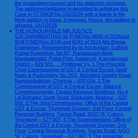
the respondent counsel and No objection recorded.
The petitioner/petitioner is permitted to withdraw this
Case in FCSMOP.No.102/2026 with a liberty to file
fresh petition in future, if required. Hence, this petition is
allowed. 1A/7/2026
THE HONOURABLE MR.JUSTICE
G.R.SWAMINATHAN W. P.(MD)No.9040 of 2024and
W.M.P.(MD)Nos.8240 and 8241 of 2024 M/s.Bhima
Enterprises, Represented by its Accountant, Sathish
Kumar Rajendran, No.8/7, Ramapuram West,
Manikattipottal, Pottal Post, Nagercoil, Kanyakumari
District – 629 501. … Petitioner Vs. 1.The Principle
Chief Commissioner of GST & Central Excise Tamil
Nadu & Puducherry, No.26/1, Mahatma Gandhi Road,
Nungambakkam, Chennai – 600 034. 2.The
Commissioner of GST & Central Excise, Madurai
Commissionerate, Central Revenue Buildings, No.4,
Lal Bahadur Sastri Road, Bibikulam, Madurai – 625
002. 3.The Joint Commissioner, Office of the Central
GST & Excise, Tirunelveli Division, 2nd Floor, Central
Revenue Building, Tractor Road, NGO “A” Colony,
Tirunelveli – 627 007. 4.The Superintendent, Office of
the Central GST & Excise, Tirunelveli Division, 2nd
Floor, Central Revenue Building, Tractor Road, NGO
“A” Colony, Tirunelveli – 627 007. 5.The Inspector,