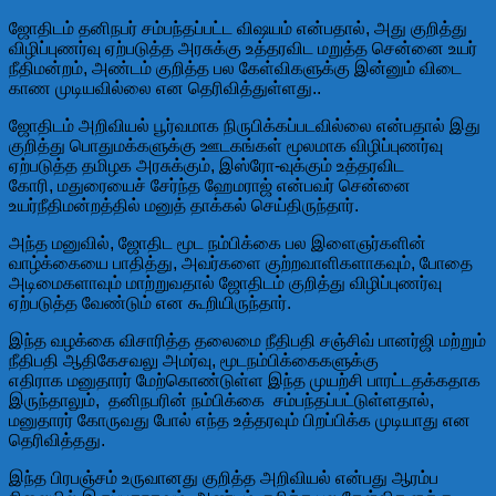
ஜோதிடம் தனிநபர் சம்பந்தப்பட்ட விஷயம் என்பதால், அது குறித்து
விழிப்புணர்வு ஏற்படுத்த அரசுக்கு உத்தரவிட மறுத்த சென்னை உயர்
நீதிமன்றம், அண்டம் குறித்த பல கேள்விகளுக்கு இன்னும் விடை
காண முடியவில்லை என தெரிவித்துள்ளது..
ஜோதிடம் அறிவியல் பூர்வமாக நிருபிக்கப்படவில்லை என்பதால் இது
குறித்து பொதுமக்களுக்கு ஊடகங்கள் மூலமாக விழிப்புணர்வு
ஏற்படுத்த தமிழக அரசுக்கும், இஸ்ரோ-வுக்கும் உத்தரவிட
கோரி, மதுரையைச் சேர்ந்த ஹேமராஜ் என்பவர் சென்னை
உயர்நீதிமன்றத்தில் மனுத் தாக்கல் செய்திருந்தார்.
அந்த மனுவில், ஜோதிட மூட நம்பிக்கை பல இளைஞர்களின்
வாழ்க்கையை பாதித்து, அவர்களை குற்றவாளிகளாகவும், போதை
அடிமைகளாவும் மாற்றுவதால் ஜோதிடம் குறித்து விழிப்புணர்வு
ஏற்படுத்த வேண்டும் என கூறியிருந்தார்.
இந்த வழக்கை விசாரித்த தலைமை நீதிபதி சஞ்சிவ் பானர்ஜி மற்றும்
நீதிபதி ஆதிகேசவலு அமர்வு, மூடநம்பிக்கைகளுக்கு
எதிராக மனுதாரர் மேற்கொண்டுள்ள இந்த முயற்சி பாரட்டதக்கதாக
இருந்தாலும், தனிநபரின் நம்பிக்கை சம்பந்தப்பட்டுள்ளதால்,
மனுதாரர் கோருவது போல் எந்த உத்தரவும் பிறப்பிக்க முடியாது என
தெரிவித்தது.
இந்த பிரபஞ்சம் உருவானது குறித்த அறிவியல் என்பது ஆரம்ப