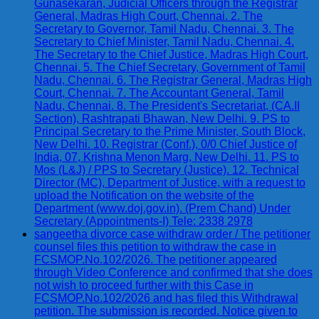
Gunasekaran, Judicial Officers through the Registrar
General, Madras High Court, Chennai. 2. The
Secretary to Governor, Tamil Nadu, Chennai. 3. The
Secretary to Chief Minister, Tamil Nadu, Chennai. 4.
The Secretary to the Chief Justice, Madras High Court,
Chennai. 5. The Chief Secretary, Government of Tamil
Nadu, Chennai. 6. The Registrar General, Madras High
Court, Chennai. 7. The Accountant General, Tamil
Nadu, Chennai. 8. The President's Secretariat, (CA.II
Section), Rashtrapati Bhawan, New Delhi. 9. PS to
Principal Secretary to the Prime Minister, South Block,
New Delhi. 10. Registrar (Conf.), 0/0 Chief Justice of
India, 07, Krishna Menon Marg, New Delhi. 11. PS to
Mos (L&J) / PPS to Secretary (Justice). 12. Technical
Director (MC), Department of Justice, with a request to
upload the Notification on the website of the
Department (www.doj.gov.in). (Prem Chand) Under
Secretary (Appointments-I) Tele: 2338 2978
sangeetha divorce case withdraw order / The petitioner
counsel files this petition to withdraw the case in
FCSMOP.No.102/2026. The petitioner appeared
through Video Conference and confirmed that she does
not wish to proceed further with this Case in
FCSMOP.No.102/2026 and has filed this Withdrawal
petition. The submission is recorded. Notice given to