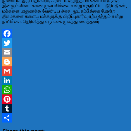
நிலையில் இருப்பதாகவும், அண்டம் குறித்த பல கேள்விகளுக்கு
இன்னும் விடை காண முடியவில்லை என்றும் குறிப்பிட்ட நீதிபதிகள்,
மக்களை பாதுகாக்க வேண்டிய அரசு, மூட நம்பிக்கை போன்ற
தீமைகளை களைய மக்களுக்கு விழிப்புணர்வு ஏற்படுத்தும் என்று
நம்பிக்கை தெரிவித்து வழக்கை முடித்து வைத்தனர்.
Facebook
Twitter
Email
Blogger
Gmail
LinkedIn
WhatsApp
Pinterest
Tumblr
Share