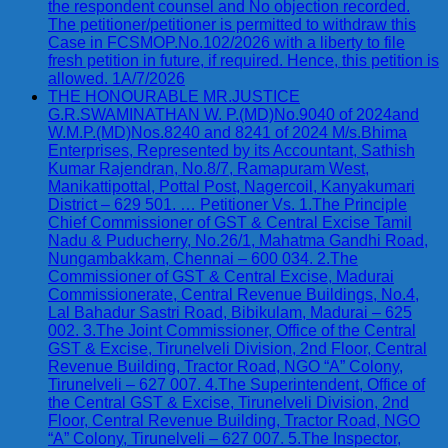
the respondent counsel and No objection recorded.
The petitioner/petitioner is permitted to withdraw this
Case in FCSMOP.No.102/2026 with a liberty to file
fresh petition in future, if required. Hence, this petition is
allowed. 1A/7/2026
THE HONOURABLE MR.JUSTICE
G.R.SWAMINATHAN W. P.(MD)No.9040 of 2024and
W.M.P.(MD)Nos.8240 and 8241 of 2024 M/s.Bhima
Enterprises, Represented by its Accountant, Sathish
Kumar Rajendran, No.8/7, Ramapuram West,
Manikattipottal, Pottal Post, Nagercoil, Kanyakumari
District – 629 501. … Petitioner Vs. 1.The Principle
Chief Commissioner of GST & Central Excise Tamil
Nadu & Puducherry, No.26/1, Mahatma Gandhi Road,
Nungambakkam, Chennai – 600 034. 2.The
Commissioner of GST & Central Excise, Madurai
Commissionerate, Central Revenue Buildings, No.4,
Lal Bahadur Sastri Road, Bibikulam, Madurai – 625
002. 3.The Joint Commissioner, Office of the Central
GST & Excise, Tirunelveli Division, 2nd Floor, Central
Revenue Building, Tractor Road, NGO “A” Colony,
Tirunelveli – 627 007. 4.The Superintendent, Office of
the Central GST & Excise, Tirunelveli Division, 2nd
Floor, Central Revenue Building, Tractor Road, NGO
“A” Colony, Tirunelveli – 627 007. 5.The Inspector,