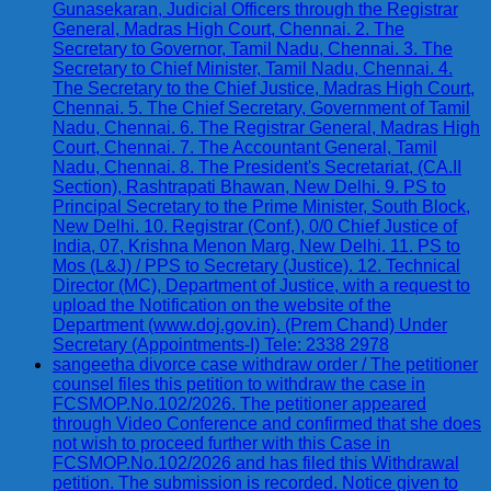
Gunasekaran, Judicial Officers through the Registrar
General, Madras High Court, Chennai. 2. The
Secretary to Governor, Tamil Nadu, Chennai. 3. The
Secretary to Chief Minister, Tamil Nadu, Chennai. 4.
The Secretary to the Chief Justice, Madras High Court,
Chennai. 5. The Chief Secretary, Government of Tamil
Nadu, Chennai. 6. The Registrar General, Madras High
Court, Chennai. 7. The Accountant General, Tamil
Nadu, Chennai. 8. The President's Secretariat, (CA.II
Section), Rashtrapati Bhawan, New Delhi. 9. PS to
Principal Secretary to the Prime Minister, South Block,
New Delhi. 10. Registrar (Conf.), 0/0 Chief Justice of
India, 07, Krishna Menon Marg, New Delhi. 11. PS to
Mos (L&J) / PPS to Secretary (Justice). 12. Technical
Director (MC), Department of Justice, with a request to
upload the Notification on the website of the
Department (www.doj.gov.in). (Prem Chand) Under
Secretary (Appointments-I) Tele: 2338 2978
sangeetha divorce case withdraw order / The petitioner
counsel files this petition to withdraw the case in
FCSMOP.No.102/2026. The petitioner appeared
through Video Conference and confirmed that she does
not wish to proceed further with this Case in
FCSMOP.No.102/2026 and has filed this Withdrawal
petition. The submission is recorded. Notice given to