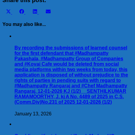
Share this post:
Share
Share
Share
Share
X
Facebook
LinkedIn
Email
on
on
on
on
(Twitter)
You may also like...
By recording the submissions of learned counsel
for the first defendant that #Madhampatty
Pakashala, #Madhampatty Group of Companies
and #Kovai Cafe would be deleted from social
media platforms within two weeks from today, this
application is disposed of without prejudice to the
rights of parties in pending suits with regard to
#Madhampatty Rangaraj and #Chef Madhampatty
Rangaraj. 12-01-2026 KJ (1/2) SENTHILKUMAR
RAMAMOORTHY, J. kj A No. 4489 of 2025 in C.S.
(Comm.Div)No.231 of 2025 12-01-2026 (1/2)
January 13, 2026