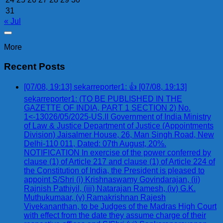
31
« Jul
More
Recent Posts
[07/08, 19:13] sekarreporter1: 👍 [07/08, 19:13]
sekarreporter1: (TO BE PUBLISHED IN THE
GAZETTE OF INDIA, PART 1 SECTION 2) No.
1<-13026/05/2025-US.II Government of India Ministry
of Law & Justice Department of Justice (Appointments
Division) Jaisalmer House, 26, Man Singh Road, New
Delhi-110 011, Dated: 07th August, 20%.
NOTIFICATION In exercise of the power conferred by
clause (1) of Article 217 and clause (1) of Article 224 of
the Constitution of India, the President is pleased to
appoint S/Shri (i) Krishnaswamy Govindarajan, (ii)
Rajnish Pathiyil, (iii) Natarajan Ramesh, (iv) G.K.
Muthukumaar, (v) Ramakrishnan Rajesh
Vivekananthan, to be Judges of the Madras High Court
with effect from the date they assume charge of their