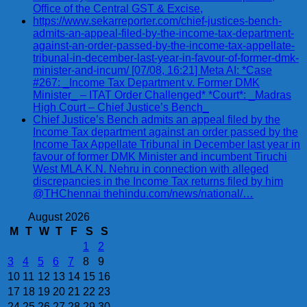
Office of the Central GST & Excise,
https://www.sekarreporter.com/chief-justices-bench-
admits-an-appeal-filed-by-the-income-tax-department-
against-an-order-passed-by-the-income-tax-appellate-
tribunal-in-december-last-year-in-favour-of-former-dmk-
minister-and-incum/ [07/08, 16:21] Meta AI: *Case
#267: _Income Tax Department v. Former DMK
Minister_ – ITAT Order Challenged* *Court*: _Madras
High Court – Chief Justice’s Bench_
Chief Justice’s Bench admits an appeal filed by the
Income Tax department against an order passed by the
Income Tax Appellate Tribunal in December last year in
favour of former DMK Minister and incumbent Tiruchi
West MLA K.N. Nehru in connection with alleged
discrepancies in the Income Tax returns filed by him
@THChennai thehindu.com/news/national/…
August 2026
M
T
W
T
F
S
S
1
2
3
4
5
6
7
8
9
10
11
12
13
14
15
16
17
18
19
20
21
22
23
24
25
26
27
28
29
30