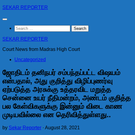
Skip
SEKAR REPORTER
to
content
Search
for:
SEKAR REPORTER
Court News from Madras High Court
Uncategorized
ஜோதிடம் தனிநபர் சம்பந்தப்பட்ட விஷயம்
என்பதால், அது குறித்து விழிப்புணர்வு
ஏற்படுத்த அரசுக்கு உத்தரவிட மறுத்த
சென்னை உயர் நீதிமன்றம், அண்டம் குறித்த
பல கேள்விகளுக்கு இன்னும் விடை காண
முடியவில்லை என தெரிவித்துள்ளது..
by
Sekar Reporter
·
August 28, 2021