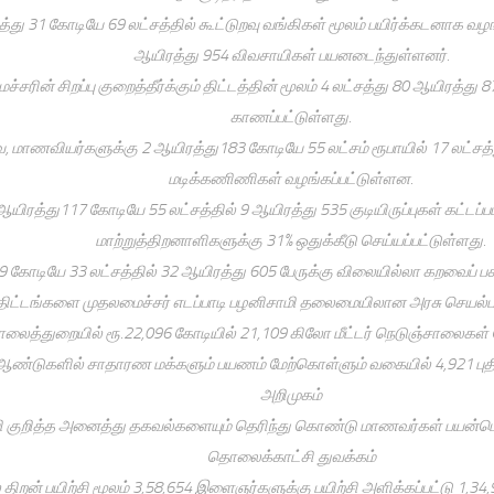
்து 31 கோடியே 69 லட்சத்தில் கூட்டுறவு வங்கிகள் மூலம் பயிர்க்கடனாக வழங்
ஆயிரத்து 954 விவசாயிகள் பயனடைந்துள்ளனர்.
்சரின் சிறப்பு குறைத்தீர்க்கும் திட்டத்தின் மூலம் 4 லட்சத்து 80 ஆயிரத்து 87
காணப்பட்டுள்ளது.
 மாணவியர்களுக்கு 2 ஆயிரத்து183 கோடியே 55 லட்சம் ரூபாயில் 17 லட்சத
மடிக்கணிணிகள் வழங்கப்பட்டுள்ளன.
ஆயிரத்து117 கோடியே 55 லட்சத்தில் 9 ஆயிரத்து 535 குடியிருப்புகள் கட்டப்
மாற்றுத்திறனாளிகளுக்கு 31% ஒதுக்கீடு செய்யப்பட்டுள்ளது.
9 கோடியே 33 லட்சத்தில் 32 ஆயிரத்து 605 பேருக்கு விலையில்லா கறவைப் பசு
திட்டங்களை முதலமைச்சர் எடப்பாடி பழனிசாமி தலைமையிலான அரசு செயல்பட
லைத்துறையில் ரூ.22,096 கோடியில் 21,109 கிலோ மீட்டர் நெடுஞ்சாலைகள் ம
ஆண்டுகளில் சாதாரண மக்களும் பயணம் மேற்கொள்ளும் வகையில் 4,921 புதி
அறிமுகம்
ி குறித்த அனைத்து தகவல்களையும் தெரிந்து கொண்டு மாணவர்கள் பயன்பெ
தொலைக்காட்சி துவக்கம்
திறன் பயிற்சி மூலம் 3,58,654 இளைஞர்களுக்கு பயிற்சி அளிக்கப்பட்டு 1,