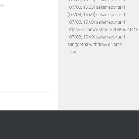
2021
[07/08, 15:55] sekarreporter1:
[07/08, 15:49] sekarreporter1:
[07/08, 15:49] sekarreporter1:
https://x.com/i/status/208567182
[07/08, 15:49] sekarreporter1:
sangeetha withdraw divorce
case