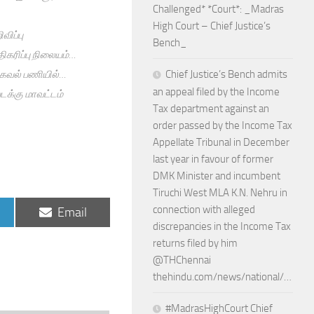
Challenged* *Court*: _Madras
High Court – Chief Justice’s
ிப்பு
Bench_
திகரிப்பு நிலையம்…
தகவல் பணியில்…
Chief Justice’s Bench admits
an appeal filed by the Income
க்கு மாவட்டம்
Tax department against an
order passed by the Income Tax
Appellate Tribunal in December
last year in favour of former
DMK Minister and incumbent
Tiruchi West MLA K.N. Nehru in
connection with alleged
Share
Email
on
discrepancies in the Income Tax
returns filed by him
@THChennai
thehindu.com/news/national/…
#MadrasHighCourt Chief