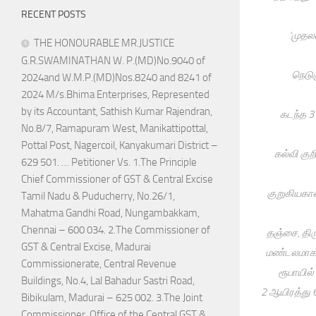
RECENT POSTS
‘முதல
THE HONOURABLE MR.JUSTICE
G.R.SWAMINATHAN W. P.(MD)No.9040 of
நெடுஞ
2024and W.M.P.(MD)Nos.8240 and 8241 of
2024 M/s.Bhima Enterprises, Represented
by its Accountant, Sathish Kumar Rajendran,
கடந்த 3
No.8/7, Ramapuram West, Manikattipottal,
Pottal Post, Nagercoil, Kanyakumari District –
கல்வி கு
629 501. … Petitioner Vs. 1.The Principle
Chief Commissioner of GST & Central Excise
குறுகியகால
Tamil Nadu & Puducherry, No.26/1,
Mahatma Gandhi Road, Nungambakkam,
Chennai – 600 034. 2.The Commissioner of
தஞ்சை, திர
GST & Central Excise, Madurai
மண்டலமாக அ
Commissionerate, Central Revenue
ரூபாயில்
Buildings, No.4, Lal Bahadur Sastri Road,
2 ஆயிரத்து 
Bibikulam, Madurai – 625 002. 3.The Joint
Commissioner, Office of the Central GST &