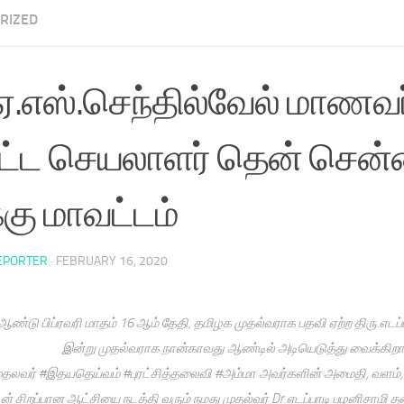
RIZED
.ஏ.எஸ்.செந்தில்வேல் மாண
ட்ட செயலாளர் தென் சென
கு மாவட்டம்
EPORTER
·
FEBRUARY 16, 2020
ண்டு பிப்ரவரி மாதம் 16 ஆம் தேதி, தமிழக முதல்வராக பதவி ஏற்ற திரு.எடப்
இன்று முதல்வராக நான்காவது ஆண்டில் அடியெடுத்து வைக்கிறார
ுதலவர் #இதயதெய்வம் #புரட்சித்தலைவி #அம்மா அவர்களின் அமைதி, வளம், வ
டன் சிறப்பான ஆட்சியை நடத்தி வரும் நமது முதல்வர் Dr.எடப்பாடி பழனிசா