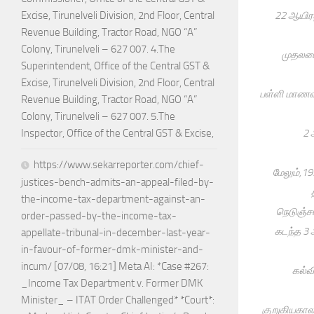
22 ஆயிரத
Excise, Tirunelveli Division, 2nd Floor, Central
Revenue Building, Tractor Road, NGO “A”
Colony, Tirunelveli – 627 007. 4.The
முதலமைச
Superintendent, Office of the Central GST &
Excise, Tirunelveli Division, 2nd Floor, Central
பள்ளி மாணவ,
Revenue Building, Tractor Road, NGO “A”
Colony, Tirunelveli – 627 007. 5.The
2 
Inspector, Office of the Central GST & Excise,
https://www.sekarreporter.com/chief-
மேலும்,19
justices-bench-admits-an-appeal-filed-by-
the-income-tax-department-against-an-
நெடுஞ்சா
order-passed-by-the-income-tax-
கடந்த 3 
appellate-tribunal-in-december-last-year-
in-favour-of-former-dmk-minister-and-
incum/ [07/08, 16:21] Meta AI: *Case #267:
கல்வ
_Income Tax Department v. Former DMK
Minister_ – ITAT Order Challenged* *Court*:
குறுகியகால 