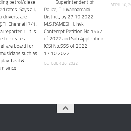
ding petrol/diesel
Superintendent of
APRIL 10, 
ed rates. Says all,
Police, Tiruvannamalai
xi drivers, are
District, by 27.10.2022
 @THChennai [7/1,
M.S.RAMESH,J. hvk
rreporter 1: It is
Contempt Petition No.1567
e to create a
of 2022 and Sub Application
elfare board for
(OS) No.555 of 2022
 musicians such as
17.10.2022
play Tavil &
OCTOBER 26, 2022
m since