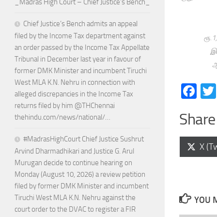
_Madras High Court – Chief Justice’s Bench_
Chief Justice’s Bench admits an appeal
filed by the Income Tax department against
ரூ.1
an order passed by the Income Tax Appellate
இப
Tribunal in December last year in favour of
ஆ
former DMK Minister and incumbent Tiruchi
West MLA K.N. Nehru in connection with
Fa
alleged discrepancies in the Income Tax
returns filed by him @THChennai
Share 
thehindu.com/news/national/…
#MadrasHighCourt Chief Justice Sushrut
Shar
X (Tw
Arvind Dharmadhikari and Justice G. Arul
on
Murugan decide to continue hearing on
Monday (August 10, 2026) a review petition
filed by former DMK Minister and incumbent
Tiruchi West MLA K.N. Nehru against the
YOU M
court order to the DVAC to register a FIR