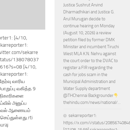
Justice Sushrut Arvind
Dharmadhikari and Justice G.
Arul Murugan decide to
continue hearing on Monday
(August 10, 2026) a review
rter1: [4/10,
petition filed by former DMK
karreporter1:
Minister and incumbent Tiruchi
witter.com/sekarre
West MLA K.N. Nehru against
status/138078037
the court order to the DVAC to
616?s=08 [4/10,
register a FIR regarding the
karreporter1:
cash for jobs scam in the
தேர்வு வாரிய
Municipal Administration and
ொறுப்பு வகித்த 9
Water Supply department
திகாரிகளை
@THChennai Backgrounder
thehindu.com/news/national/…
்வில் அனுப்ப
கவல் ஆணையம்
sekarreporter1:
 செய்துள்ளது.rti
https://x.com/i/status/208567408
huraj
[07/08, 15:59] sekarreporter1: