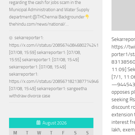
regarding the cash for jobs scam in the
Municipal Administration and Water Supply
department @THChennai Backgrounder
thehindu.com/news/national/…
sekarreporter1:
Sekarrepor
https://x.com/i/status/2085674084680274241
https://tw
[07/08, 15:59] sekarreporter1: [07/08,
porter1/s
15:55] sekarreporter1: [07/08, 15:49]
83138560
sekarreporter1: [07/08, 15:49]
11:09] Sek
sekarreporter1:
[7/1, 11:0
https://x.com/i/status/2085671821387714946
—9445430
[07/08, 15:49] sekarreporter1: sangeetha
opposes pl
withdraw divorce case
seeking Rs
discount r
extension 
interest fr
August 2026
lakh, exem
M
T
W
T
F
S
S