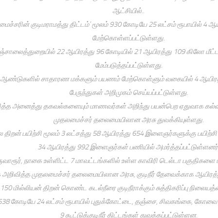
ஆட்சியில்..
மைச்சரின் குடிமராமத்து திட்டம்’ மூலம் 930 கோடியே 25 லட்சம் ரூபாயில் 4 
மேற்கொள்ளப்பட்டுள்ளது.
்சாலைத்துறையில் 22 ஆயிரத்து 96 கோடியில் 21 ஆயிரத்து 109 கிலோ மீட்
மேம்படுத்தப்பட்டுள்ளது.
 ஆண்டுகளில் சாதாரண மக்களும் பயணம் மேற்கொள்ளும் வகையில் 4 ஆயிரத்
பேருந்துகள் அறிமுகம் செய்யப்பட்டுள்ளது.
றித்த அனைத்து தகவல்களையும் மாணவர்கள் அறிந்து பயன்பெற ஏதுவாக கல
முதலமைச்சர் தலைமையிலான அரசு துவக்கியுள்ளது.
 திறன் பயிற்சி மூலம் 3 லட்சத்து 58 ஆயிரத்து 654 இளைஞர்களுக்கு பயிற்சி 
34 ஆயிரத்து 992 இளைஞர்கள் பணியில் அமர்த்தப்பட்டுள்ளனர்
ுவாரூர், நாகை உள்ளிட்ட 7 மாவட்டங்களில் உள்ள காவிரி டெல்டா பகுதிகளை
றிவித்த முதலமைச்சர் தலைமையிலான அரசு, குடிநீர் தேவைக்காக ஆயிரத்த
 150 மில்லியன் திறன் கொண்ட கடல்நீரை குடிநீராக்கும் சுத்திகரிப்பு நிலைய
638 கோடியே 24 லட்சம் ரூபாயில் புதுக்கோட்டை, தஞ்சை, சிவகங்கை, கோவை 
9 கூட்டுக்குடிநீர் திட்டங்கள் துவக்கப்பட்டுள்ளன.