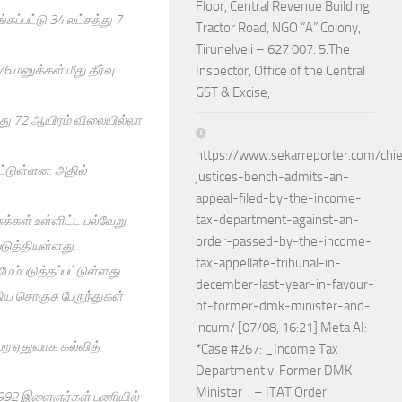
Floor, Central Revenue Building,
கப்பட்டு 34 லட்சத்து 7
Tractor Road, NGO “A” Colony,
Tirunelveli – 627 007. 5.The
6 மனுக்கள் மீது தீர்வு
Inspector, Office of the Central
GST & Excise,
்து 72 ஆயிரம் விலையில்லா
https://www.sekarreporter.com/chie
பட்டுள்ளன. அதில்
justices-bench-admits-an-
appeal-filed-by-the-income-
tax-department-against-an-
க்கள் உள்ளிட்ட பல்வேறு
order-passed-by-the-income-
ுத்தியுள்ளது.
tax-appellate-tribunal-in-
ேம்படுத்தப்பட்டுள்ளது
december-last-year-in-favour-
ய சொகுசு பேருந்துகள்
of-former-dmk-minister-and-
incum/ [07/08, 16:21] Meta AI:
ற ஏதுவாக கல்வித்
*Case #267: _Income Tax
Department v. Former DMK
Minister_ – ITAT Order
34,992 இளைஞர்கள் பணியில்