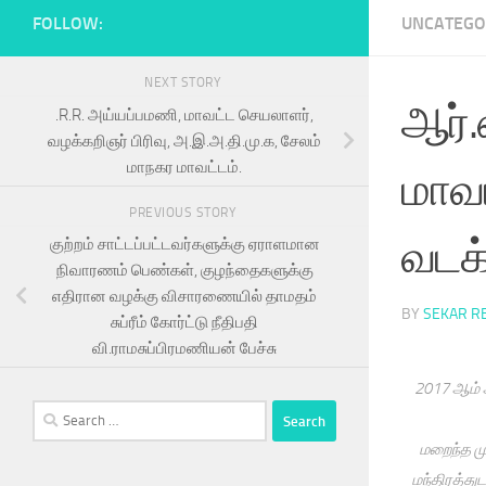
FOLLOW:
UNCATEGO
NEXT STORY
ஆர்
.R.R. அய்யப்பமணி, மாவட்ட செயலாளர்,
வழக்கறிஞர் பிரிவு, அ.இ.அ.தி.மு.க, சேலம்
மாநகர மாவட்டம்.
மாவ
PREVIOUS STORY
வடக்
குற்றம் சாட்டப்பட்டவர்களுக்கு ஏராளமான
நிவாரணம் பெண்கள், குழந்தைகளுக்கு
எதிரான வழக்கு விசாரணையில் தாமதம்
BY
SEKAR R
சுப்ரீம் கோர்ட்டு நீதிபதி
வி.ராமசுப்பிரமணியன் பேச்சு
2017 ஆம் ஆ
Search
for:
மறைந்த ம
மந்திரத்து