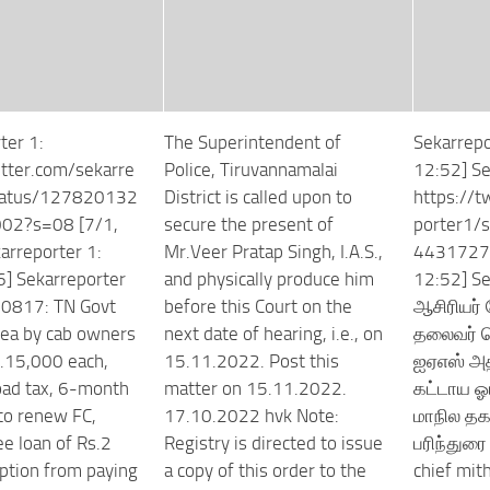
ter 1:
The Superintendent of
Sekarrepo
itter.com/sekarre
Police, Tiruvannamalai
12:52] Se
tatus/127820132
District is called upon to
https://t
02?s=08 [7/1,
secure the present of
porter1/
arreporter 1:
Mr.Veer Pratap Singh, I.A.S.,
4431727
6] Sekarreporter
and physically produce him
12:52] Se
817: TN Govt
before this Court on the
ஆசிரியர் 
ea by cab owners
next date of hearing, i.e., on
தலைவர் ப
.15,000 each,
15.11.2022. Post this
ஐஏஎஸ் அ
oad tax, 6-month
matter on 15.11.2022.
கட்டாய ஓய
to renew FC,
17.10.2022 hvk Note:
மாநில த
ee loan of Rs.2
Registry is directed to issue
பரிந்துரை
ption from paying
a copy of this order to the
chief mit