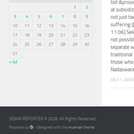
toll &provi
1
2
at subsidiz
3
4
5
6
7
8
9
not just ta
suffering
10
11
12
13
14
15
16
11:06] Seka
17
18
19
20
21
22
23
not possibl
24
25
26
27
28
29
30
separate w
31
traditional
those who 
« Jul
Nadaswara
JULY 1, 2020
SEKAR REPORTER © 2026. All Rights Reserved.
Powered by
- Designed with the
Hueman theme