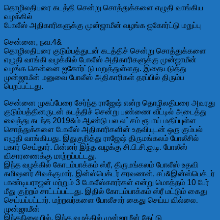
தொழிலதிபரை கடத்தி சென்று சொத்துக்களை எழுதி வாங்கிய
வழக்கில்
போலீஸ் அதிகாரிகளுக்கு முன்ஜாமீன் வழங்க ஐகோர்ட்டு மறுப்பு
சென்னை, நவ.4&
தொழிலதிபரை குடும்பத்துடன் கடத்திச் சென்று சொத்துக்களை
எழுதி வாங்கி வழக்கில் போலீஸ் அதிகாரிகளுக்கு முன்ஜாமீன்
வழங்க சென்னை ஐகோர்ட்டு மறுத்துள்ளது. இதையடுத்து
முன்ஜாமீன் மனுவை போலீஸ் அதிகாரிகள் தரப்பில் திரும்ப
பெறப்பட்டது.
சென்னை முகப்பேரை சேர்ந்த ராஜேஷ் என்ற தொழிலதிபரை அவரது
குடும்பத்தினருடன் கடத்திச் சென்று பண்ணை வீட்டில் அடைத்து
வைத்து கடந்த 2019&ம் ஆண்டு பல லட்சம் ரூபாய் மதிப்புள்ள
சொத்துக்களை போலீஸ் அதிகாரிகளின் உதவியுடன் ஒரு கும்பல்
எழுதி வாங்கியது. இதுகுறித்து ராஜேஷ் திருமங்கலம் போலீசில்
புகார் செய்தார். பின்னர் இந்த வழக்கு சி.பி.சி.ஐ.டி. போலீஸ்
விசாரணைக்கு மாற்றப்பட்டது.
இந்த வழக்கில் கோடம்பாக்கம் ஸ்ரீ, திருமங்கலம் போலீஸ் உதவி
கமிஷனர் சிவக்குமார், இன்ஸ்பெக்டர் சரவணன், சப்&இன்ஸ்பெக்டர்
பாண்டியராஜன் மற்றும் 3 போலீஸ்காரர்கள் என்று மொத்தம் 10 பேர்
மீது குற்றம் சாட்டப்பட்டது. இதில் கோடம்பாக்கம் ஸ்ரீ மட்டும் கைது
செய்யப்பட்டார். மற்றவர்களை போலீசார் கைது செய்ய வில்லை.
முன்ஜாமீன்
இந்தநிலையில், இந்த வழக்கில் முன்ஜாமீன் கேட்டு