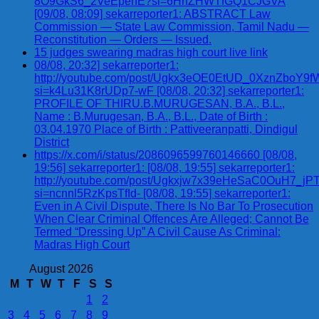
8O9GkS6_2VeEpenE?si=6HnZHWTfGQ1CJGVA
[09/08, 08:09] sekarreporter1: ABSTRACT Law
Commission — State Law Commission, Tamil Nadu —
Reconstitution — Orders — Issued.
15 judges swearing madras high court live link
08/08, 20:32] sekarreporter1:
http://youtube.com/post/Ugkx3eOE0EtUD_0XznZbo
si=k4Lu31K8rUDp7-wF [08/08, 20:32] sekarreporter1:
PROFILE OF THIRU.B.MURUGESAN, B.A., B.L.,
Name : B.Murugesan, B.A., B.L., Date of Birth :
03.04.1970 Place of Birth : Pattiveeranpatti, Dindigul
District
https://x.com/i/status/2086096599760146660 [08/08,
19:56] sekarreporter1: [08/08, 19:55] sekarreporter1:
http://youtube.com/post/Ugkxjw7x39eHeSaC0OuH7_
si=ncnnl5RzKpsTfId- [08/08, 19:55] sekarreporter1:
Even in A Civil Dispute, There Is No Bar To Prosecution
When Clear Criminal Offences Are Alleged; Cannot Be
Termed “Dressing Up” A Civil Cause As Criminal:
Madras High Court
August 2026
M
T
W
T
F
S
S
1
2
3
4
5
6
7
8
9