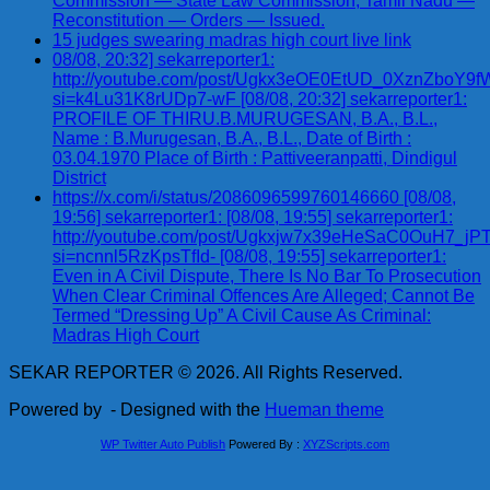
Commission — State Law Commission, Tamil Nadu —
Reconstitution — Orders — Issued.
15 judges swearing madras high court live link
08/08, 20:32] sekarreporter1:
http://youtube.com/post/Ugkx3eOE0EtUD_0XznZbo
si=k4Lu31K8rUDp7-wF [08/08, 20:32] sekarreporter1:
PROFILE OF THIRU.B.MURUGESAN, B.A., B.L.,
Name : B.Murugesan, B.A., B.L., Date of Birth :
03.04.1970 Place of Birth : Pattiveeranpatti, Dindigul
District
https://x.com/i/status/2086096599760146660 [08/08,
19:56] sekarreporter1: [08/08, 19:55] sekarreporter1:
http://youtube.com/post/Ugkxjw7x39eHeSaC0OuH7_
si=ncnnl5RzKpsTfId- [08/08, 19:55] sekarreporter1:
Even in A Civil Dispute, There Is No Bar To Prosecution
When Clear Criminal Offences Are Alleged; Cannot Be
Termed “Dressing Up” A Civil Cause As Criminal:
Madras High Court
SEKAR REPORTER © 2026. All Rights Reserved.
Powered by
- Designed with the
Hueman theme
WP Twitter Auto Publish
Powered By :
XYZScripts.com