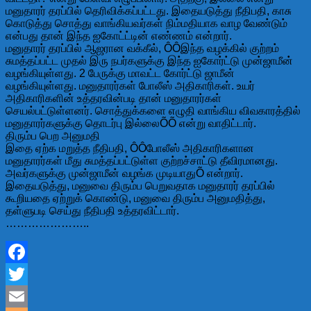
மனுதாரர் தரப்பில் தெரிவிக்கப்பட்டது. இதையடுத்து நீதிபதி, காசு
கொடுத்து சொத்து வாங்கியவர்கள் நிம்மதியாக வாழ வேண்டும்
என்பது தான் இந்த ஐகோட்ட்டின் எண்ணம் என்றார்.
மனுதாரர் தரப்பில் ஆஜரான வக்கீல், ÔÔஇந்த வழக்கில் குற்றம்
சுமத்தப்பட்ட முதல் இரு நபர்களுக்கு இந்த ஐகோர்ட்டு முன்ஜாமீன்
வழங்கியுள்ளது. 2 பேருக்கு மாவட்ட கோர்ட்டு ஜாமீன்
வழங்கியுள்ளது. மனுதாரர்கள் போலீஸ் அதிகாரிகள். உயர்
அதிகாரிகளின் உத்தரவின்படி தான் மனுதாரர்கள்
செயல்பட்டுள்ளனர். சொத்துக்களை எழுதி வாங்கிய விவகாரத்தில்
மனுதாரர்களுக்கு தொடர்பு இல்லைÕÕ என்று வாதிட்டார்.
திரும்ப பெற அனுமதி
இதை ஏற்க மறுத்த நீதிபதி, ÔÔபோலீஸ் அதிகாரிகளான
மனுதாரர்கள் மீது சுமத்தப்பட்டுள்ள குற்றச்சாட்டு தீவிரமானது.
அவர்களுக்கு முன்ஜாமீன் வழங்க முடியாதுÕ என்றார்.
இதையடுத்து, மனுவை திரும்ப பெறுவதாக மனுதாரர் தரப்பில்
கூறியதை ஏற்றுக் கொண்டு, மனுவை திரும்ப அனுமதித்து,
தள்ளுபடி செய்து நீதிபதி உத்தரவிட்டார்.
…………………..
Facebook
Twitter