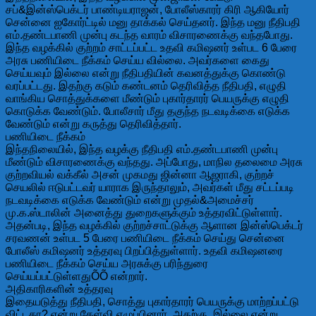
சப்&இன்ஸ்பெக்டர் பாண்டியராஜன், போலீஸ்காரர் கிரி ஆகியோர்
சென்னை ஐகோர்ட்டில் மனு தாக்கல் செய்தனர். இந்த மனு நீதிபதி
எம்.தண்டபாணி முன்பு கடந்த வாரம் விசாரணைக்கு வந்தபோது.
இந்த வழக்கில் குற்றம் சாட்டப்பட்ட உதவி கமிஷனர் உள்பட 6 பேரை
அரசு பணியிடை நீக்கம் செய்ய வில்லை. அவர்களை கைது
செய்யவும் இல்லை என்று நீதிபதியின் கவனத்துக்கு கொண்டு
வரப்பட்டது. இதற்கு கடும் கண்டனம் தெரிவித்த நீதிபதி, எழுதி
வாங்கிய சொத்துக்களை மீண்டும் புகார்தாரர் பெயருக்கு எழுதி
கொடுக்க வேண்டும். போலீசார் மீது தகுந்த நடவடிக்கை எடுக்க
வேண்டும் என்று கருத்து தெரிவித்தார்.
பணியிடை நீக்கம்
இந்தநிலையில், இந்த வழக்கு நீதிபதி எம்.தண்டபாணி முன்பு
மீண்டும் விசாரணைக்கு வந்தது. அப்போது, மாநில தலைமை அரசு
குற்றவியல் வக்கீல் அசன் முகமது ஜின்னா ஆஜராகி, குற்றச்
செயலில் ஈடுபட்டவர் யாராக இருந்தாலும், அவர்கள் மீது சட்டப்படி
நடவடிக்கை எடுக்க வேண்டும் என்று முதல்&அமைச்சர்
மு.க.ஸ்டாலின் அனைத்து துறைகளுக்கும் உத்தரவிட்டுள்ளார்.
அதன்படி, இந்த வழக்கில் குற்றச்சாட்டுக்கு ஆளான இன்ஸ்பெக்டர்
சரவணன் உள்பட 5 பேரை பணியிடை நீக்கம் செய்து சென்னை
போலீஸ் கமிஷனர் உத்தரவு பிறப்பித்துள்ளார். உதவி கமிஷனரை
பணியிடை நீக்கம் செய்ய அரசுக்கு பரிந்துரை
செய்யப்பட்டுள்ளதுÕÕ என்றார்.
அதிகாரிகளின் உத்தரவு
இதையடுத்து நீதிபதி, சொத்து புகார்தாரர் பெயருக்கு மாற்றப்பட்டு
விட்டதா? என்று கேள்வி எழுப்பினார். அதற்கு, இல்லை என்று