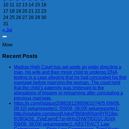
10
11
12
13
14
15
16
17
18
19
20
21
22
23
24
25
26
27
28
29
30
31
« Jul
More
Recent Posts
Madras High Court has set aside an order directing a
man, his wife and their minor child to undergo DNA
testing in a case alleging that he had concealed his first
marriage before marrying the woman. The court held
that the child’s paternity was irrelevant to the
allegations of bigamy or remarrying after concealing a
previous marriage.
https://x.com/i/status/2086281299590107405 [09/08,
08:10] sekarreporter1: [09/08, 08:09] sekarreporter1:
http://youtube.com/post/UgkxPB69nWXqn9YR18w-
8O9GkS6_2VeEpenE?si=6HnZHWTfGQ1CJGVA
[09/08, 08:09] sekarreporter1: ABSTRACT Law