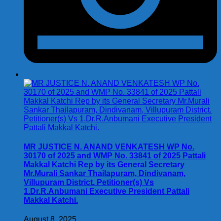
MR JUSTICE N. ANAND VENKATESH WP No.
30170 of 2025 and WMP No. 33841 of 2025 Pattali
Makkal Katchi Rep by its General Secretary
Mr.Murali Sankar Thailapuram, Dindivanam,
Villupuram District. Petitioner(s) Vs
1.Dr.R.Anbumani Executive President Pattali
Makkal Katchi.
August 8, 2025