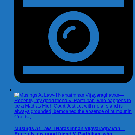
Musings At Law- I Narasimhan Vijayaraghavan—
Recently, my good friend V. Parthiban, who