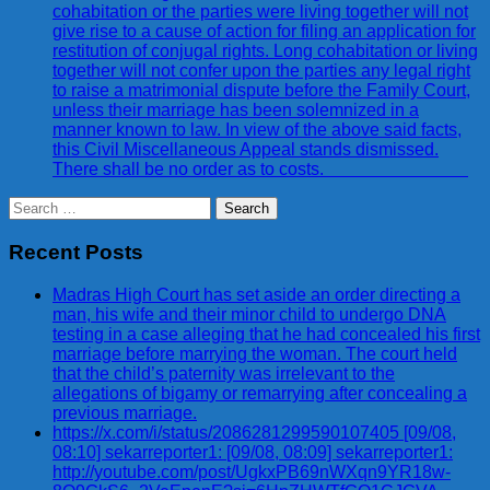
cohabitation or the parties were living together will not
give rise to a cause of action for filing an application for
restitution of conjugal rights. Long cohabitation or living
together will not confer upon the parties any legal right
to raise a matrimonial dispute before the Family Court,
unless their marriage has been solemnized in a
manner known to law. In view of the above said facts,
this Civil Miscellaneous Appeal stands dismissed.
There shall be no order as to costs.
Search
for:
Recent Posts
Madras High Court has set aside an order directing a
man, his wife and their minor child to undergo DNA
testing in a case alleging that he had concealed his first
marriage before marrying the woman. The court held
that the child’s paternity was irrelevant to the
allegations of bigamy or remarrying after concealing a
previous marriage.
https://x.com/i/status/2086281299590107405 [09/08,
08:10] sekarreporter1: [09/08, 08:09] sekarreporter1:
http://youtube.com/post/UgkxPB69nWXqn9YR18w-