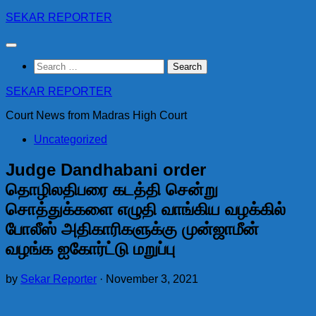
Skip
SEKAR REPORTER
to
content
Search
for:
SEKAR REPORTER
Court News from Madras High Court
Uncategorized
Judge Dandhabani order
தொழிலதிபரை கடத்தி சென்று
சொத்துக்களை எழுதி வாங்கிய வழக்கில்
போலீஸ் அதிகாரிகளுக்கு முன்ஜாமீன்
வழங்க ஐகோர்ட்டு மறுப்பு
by
Sekar Reporter
·
November 3, 2021