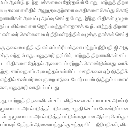
4 ம் ஆண்டு நடந்த மக்களவை தேர்தலின் போது, மாற்றுத் திற
சாவடிகளை எளிதில் அணுகுவதற்கான வசதிகளை செய்து கொடுக
திறனாளிகள் அமைப்பு ஆய்வு செய்த போது, இந்த விதிகள் முழ
்தப்படவில்லை என தெரியவந்துள்ளதாகக் கூறி, மாற்றுத் த
 என்பவர் சென்னை உயர் நீதிமன்றத்தில் வழக்கு தாக்கல் செய்தி
கு தலைமை நீதிபதி எம்.எம்.ஸ்ரீவஸ்தவா மற்றும் நீதிபதி ஜி.அரு
ு வந்த போது, மனுதாரர் தரப்பில், மாற்றுத் திறனாளிகள் சட்டத
பட்ட விதிகளை தேர்தல் ஆணையம் ஏற்றுக் கொண்டுள்ளது. வாக
கு, சாய்வுதளம் அமைத்தல் உள்ளிட்ட வசதிகளை ஏற்படுத்திக்
தில் கண்பார்வை குறைபாடுடையோர் பயன்படுத்தும் வகையி
என, மனுதாரர் வாதிடப்பட்டது.
ு, மாற்றுத் திறனாளிகள் சட்ட விதிகளை கட்டாயமாக அமல்பட
ுழுமையாக அமல்படுத்தப் படுவதை உறுதி செய்ய வேண்டும் எனவு
கள் முழுமையாக அமல்படுத்தப்பட்டுள்ளதா என ஆய்வு செய்து 
ெய்யவும் தேர்தல் ஆணையத்துக்கு உத்தரவிட்ட நீதிபதிகள்,