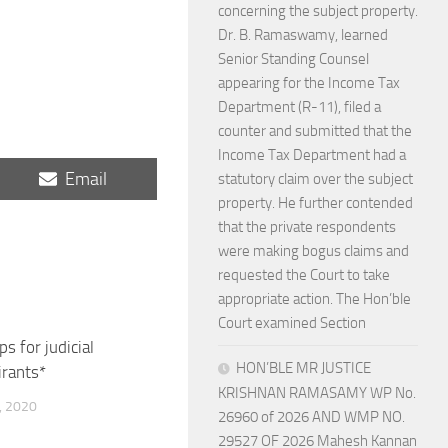
concerning the subject property.
Dr. B. Ramaswamy, learned
Senior Standing Counsel
appearing for the Income Tax
Department (R-11), filed a
counter and submitted that the
Income Tax Department had a
Share
Email
statutory claim over the subject
on
property. He further contended
that the private respondents
were making bogus claims and
requested the Court to take
appropriate action. The Hon’ble
Court examined Section
ps for judicial
HON’BLE MR JUSTICE
rants*
KRISHNAN RAMASAMY WP No.
, 2020
26960 of 2026 AND WMP NO.
29527 OF 2026 Mahesh Kannan