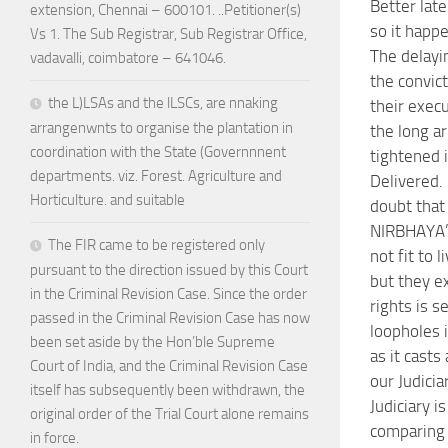
Better lat
extension, Chennai – 600101. ..Petitioner(s)
so it happ
Vs 1. The Sub Registrar, Sub Registrar Office,
The delayi
vadavalli, coimbatore – 641046.
the convic
the L)LSAs and the lLSCs, are nnaking
their execu
arrangenwnts to organise the plantation in
the long a
coordination with the State (Governnnent
tightened i
departments. viz. Forest. Agriculture and
Delivered. 
Horticulture. and suitable
doubt that
NIRBHAYA’
The FIR came to be registered only
not fit to l
pursuant to the direction issued by this Court
but they ex
in the Criminal Revision Case. Since the order
rights is s
passed in the Criminal Revision Case has now
loopholes
been set aside by the Hon’ble Supreme
as it cast
Court of India, and the Criminal Revision Case
our Judicia
itself has subsequently been withdrawn, the
Judiciary i
original order of the Trial Court alone remains
comparing 
in force.