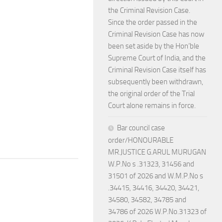
the Criminal Revision Case.
Since the order passed in the
Criminal Revision Case has now
been set aside by the Hon’ble
Supreme Court of India, and the
Criminal Revision Case itself has
subsequently been withdrawn,
the original order of the Trial
Court alone remains in force.
Bar council case
order/HONOURABLE
MR.JUSTICE G.ARUL MURUGAN
W.P.No s .31323, 31456 and
31501 of 2026 and W.M.P.No s
.34415, 34416, 34420, 34421,
34580, 34582, 34785 and
34786 of 2026 W.P.No.31323 of