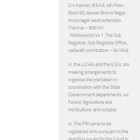
S/o.Kannan, B3/43, 4th Floor,
Block 60, Jeevan Bhima Nagar,
Anna nagar west extension,
Chennai – 600101.
..Petitioner(s) Vs 1. The Sub
Registrar, Sub Registrar Office,
vadavalli, coimbatore – 641046.
the L)LSAs and the lLSCs, are
nnaking arrangenwnts to
organise the plantation in
coordination with the State
(Governnnent departments. viz.
Forest. Agriculture and
Horticulture. and suitable
The FIR came to be
registered only pursuant to the
direction issued by this Court in