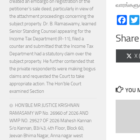
created an embargo on registration of the
வாரங்களுக
petitioner’s sale deed, particularly in view of
the attachment proceedings concerning the
Fa
subject property. Dr. B. Ramaswamy, learned
Senior Standing Counsel appearing for the
Share 
Income Tax Department (R-11), filed a
counter and submitted that the Income Tax
Department had a statutory claim over the
Sh
X 
on
subject property. He further contended that
the private respondents were making bogus
claims and requested the Court to take
appropriate action. The Hon’ble Court
YOU M
examined Section
HON’BLE MR JUSTICE KRISHNAN
RAMASAMY WP No. 26960 of 2026 AND
WMP NO. 29527 OF 2026 Mahesh Kannan
S/o.Kannan, B3/43, 4th Floor, Block 60,
Jeevan Bhima Nagar, Anna nagar west