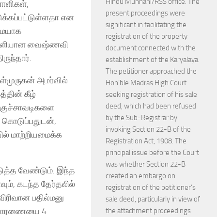
Hindu Munnani/RSS office. The
னாளிகள்,
present proceedings were
்கப்பட்டுள்ளதா என
significant in facilitating the
ுமையாக
registration of the property
ிறனாளியான வைஷ்ணவி
document connected with the
ருந்தார்.
establishment of the Karyalaya.
The petitioner approached the
ள்முருகன் அமர்வில்
Hon’ble Madras High Court
்தின் கீழ்
seeking registration of his sale
deed, which had been refused
்குச்சாவடிகளை
by the Sub-Registrar by
 கொடுப்பதுடன்,
invoking Section 22-B of the
ல் மாற்றியமைக்க
Registration Act, 1908. The
principal issue before the Court
was whether Section 22-B
ுத்த வேண்டும். இந்த
created an embargo on
ம், கடந்த தேர்தலில்
registration of the petitioner’s
விரிவான பதில்மனு
sale deed, particularly in view of
 விசாரணையை 4
the attachment proceedings