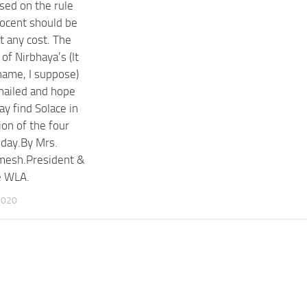
ased on the rule
nocent should be
t any cost. The
 of Nirbhaya’s (It
 name, I suppose)
 hailed and hope
ay find Solace in
ion of the four
oday.By Mrs.
mesh.President &
 WLA.
2020