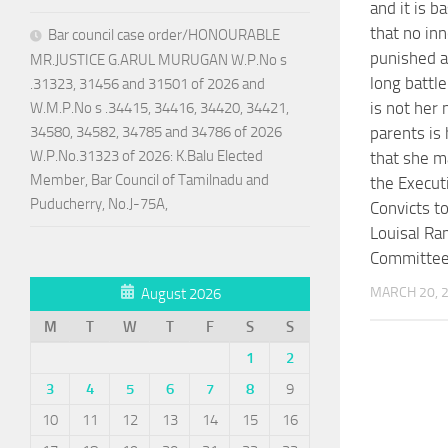
and it is b
that no in
Bar council case order/HONOURABLE
punished a
MR.JUSTICE G.ARUL MURUGAN W.P.No s
long battle
.31323, 31456 and 31501 of 2026 and
is not her
W.M.P.No s .34415, 34416, 34420, 34421,
34580, 34582, 34785 and 34786 of 2026
parents is
W.P.No.31323 of 2026: K.Balu Elected
that she m
Member, Bar Council of Tamilnadu and
the Execut
Puducherry, No.J-75A,
Convicts t
Louisal Ra
Committee
MARCH 20, 
August 2026
M
T
W
T
F
S
S
1
2
3
4
5
6
7
8
9
10
11
12
13
14
15
16