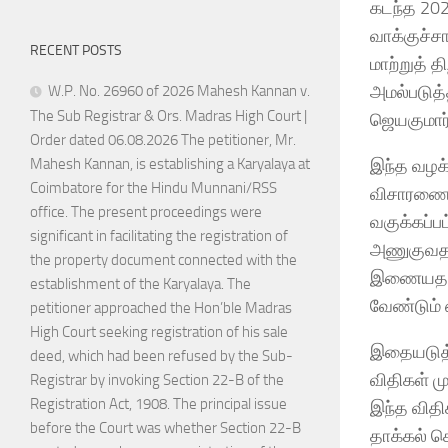
கடந்த 202
வாக்குச்
RECENT POSTS
மாற்றுத் 
அமல்படுத
W.P. No. 26960 of 2026 Mahesh Kannan v.
The Sub Registrar & Ors. Madras High Court |
ஜெயகுமார்
Order dated 06.08.2026 The petitioner, Mr.
Mahesh Kannan, is establishing a Karyalaya at
இந்த வழக்
Coimbatore for the Hindu Munnani/RSS
விசாரணைக்க
office. The present proceedings were
வகுக்கப்
significant in facilitating the registration of
அணுகுவதற்
the property document connected with the
இணையதளத்
establishment of the Karyalaya. The
வேண்டும் 
petitioner approached the Hon’ble Madras
High Court seeking registration of his sale
இதையடுத்த
deed, which had been refused by the Sub-
விதிகள் ம
Registrar by invoking Section 22-B of the
Registration Act, 1908. The principal issue
இந்த விதி
before the Court was whether Section 22-B
தாக்கல் ச