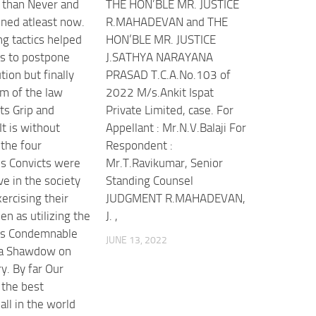
e than Never and
THE HON’BLE MR. JUSTICE
ened atleast now.
R.MAHADEVAN and THE
ng tactics helped
HON’BLE MR. JUSTICE
ts to postpone
J.SATHYA NARAYANA
tion but finally
PRASAD T.C.A.No.103 of
rm of the law
2022 M/s.Ankit Ispat
ts Grip and
Private Limited, case. For
It is without
Appellant : Mr.N.V.Balaji For
 the four
Respondent :
s Convicts were
Mr.T.Ravikumar, Senior
ive in the society
Standing Counsel
ercising their
JUDGMENT R.MAHADEVAN,
een as utilizing the
J. ,
 is Condemnable
JUNE 13, 2022
s a Shawdow on
ry. By far Our
s the best
all in the world