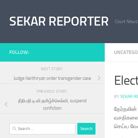
Skip to content
SEKAR REPORTER
Court News
FOLLOW:
UNCATEGO
NEXT STORY
Elec
Judge Ilanthiryan order transgender case
PREVIOUS STORY
BY
SEKAR R
நீதிபதி டி.வி.தமிழ்ச்செல்வி, suspend
confiction
தேர்தலின்
வசதிகளை 
செய்ய வேண
Search
for: