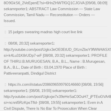
8O9GkS6_2VeEpenE?si=6HnZHWTfGQ1CJGVA [09/08, 08:09]
sekarreporter1: ABSTRACT Law Commission — State Law
Commission, Tamil Nadu — Reconstitution — Orders —
Issued.
15 judges swearing madras high court live link
08/08, 20:32] sekarreporter1:
http://youtube.com/post/Ugkx3eOE0EtUD_0XznZboY9fWW4AS
si=k4Lu31K8rUDp7-wF [08/08, 20:32] sekarreporter1: PROFILE
OF THIRU.B.MURUGESAN, B.A., B.L., Name : B.Murugesan,
B.A., B.L., Date of Birth : 03.04.1970 Place of Birth :
Pattiveeranpatti, Dindigul District
https://x.com/i/status/2086096599760146660 [08/08, 19:56]
sekarreporter1: [08/08, 19:55] sekarreporter1:
http://youtube.com/post/Ugkxjw7x39eHeSaC0OuH7_jPTEoGVA
si=ncnnl5RzKpsTfId- [08/08, 19:55] sekarreporter1: Even in A
Civil Dispute, There Is No Bar To Prosecution When Clear