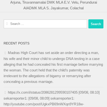
Arjuna, Tiruvannamalai DMK MLA E.V. Velu, Perundurai
AIADMK MLA S. Jayakumar, Colachal
Search
for:
RECENT POSTS
Madras High Court has set aside an order directing a man,
his wife and their minor child to undergo DNA testing in a case
alleging that he had concealed his first marriage before marrying
the woman. The court held that the child’s paternity was
irrelevant to the allegations of bigamy or remarrying after
concealing a previous marriage.
https://x.com/i/status/2086281299590107405 [09/08, 08:10]
sekarreporter1: [09/08, 08:09] sekarreporter1:
http://youtube.com/post/UgkxPB69nWXqn9YR18w-