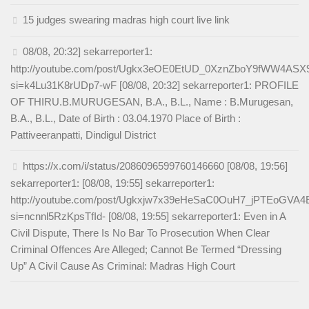
15 judges swearing madras high court live link
08/08, 20:32] sekarreporter1:
http://youtube.com/post/Ugkx3eOE0EtUD_0XznZboY9fWW4AS
si=k4Lu31K8rUDp7-wF [08/08, 20:32] sekarreporter1: PROFILE
OF THIRU.B.MURUGESAN, B.A., B.L., Name : B.Murugesan,
B.A., B.L., Date of Birth : 03.04.1970 Place of Birth :
Pattiveeranpatti, Dindigul District
https://x.com/i/status/2086096599760146660 [08/08, 19:56]
sekarreporter1: [08/08, 19:55] sekarreporter1:
http://youtube.com/post/Ugkxjw7x39eHeSaC0OuH7_jPTEoGVA
si=ncnnl5RzKpsTfId- [08/08, 19:55] sekarreporter1: Even in A
Civil Dispute, There Is No Bar To Prosecution When Clear
Criminal Offences Are Alleged; Cannot Be Termed “Dressing
Up” A Civil Cause As Criminal: Madras High Court