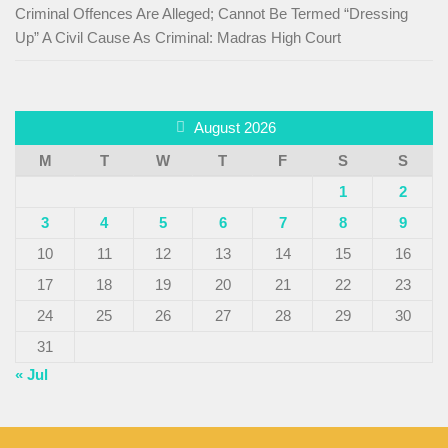
Criminal Offences Are Alleged; Cannot Be Termed “Dressing
Up” A Civil Cause As Criminal: Madras High Court
August 2026
M
T
W
T
F
S
S
1
2
3
4
5
6
7
8
9
10
11
12
13
14
15
16
17
18
19
20
21
22
23
24
25
26
27
28
29
30
31
« Jul