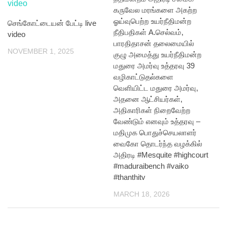
கருவேல மரங்களை அகற்ற
ஓய்வுபெற்ற உயர்நீதிமன்ற
செங்கோட்டையன் பேட்டி live
நீதிபதிகள் A.செல்வம்,
video
பாரதிதாசன் தலைமையில்
NOVEMBER 1, 2025
குழு அமைத்து உயர்நீதிமன்ற
மதுரை அமர்வு உத்தரவு 39
வழிகாட்டுதல்களை
வெளியிட்ட மதுரை அமர்வு,
அதனை ஆட்சியர்கள்,
அதிகாரிகள் நிறைவேற்ற
வேண்டும் எனவும் உத்தரவு –
மதிமுக பொதுச்செயலாளர்
வைகோ தொடர்ந்த வழக்கில்
அதிரடி #Mesquite #highcourt
#maduraibench #vaiko
#thanthitv
MARCH 18, 2026