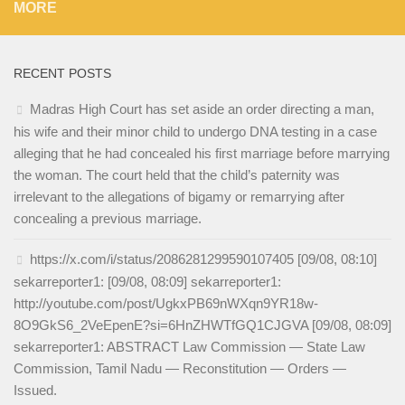
MORE
RECENT POSTS
Madras High Court has set aside an order directing a man,
his wife and their minor child to undergo DNA testing in a case
alleging that he had concealed his first marriage before marrying
the woman. The court held that the child’s paternity was
irrelevant to the allegations of bigamy or remarrying after
concealing a previous marriage.
https://x.com/i/status/2086281299590107405 [09/08, 08:10]
sekarreporter1: [09/08, 08:09] sekarreporter1:
http://youtube.com/post/UgkxPB69nWXqn9YR18w-
8O9GkS6_2VeEpenE?si=6HnZHWTfGQ1CJGVA [09/08, 08:09]
sekarreporter1: ABSTRACT Law Commission — State Law
Commission, Tamil Nadu — Reconstitution — Orders —
Issued.