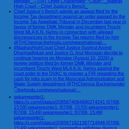
Minister_ – ITAT Order Challenged* *Court*: _Madras
High Court – Chief Justice’s Bench_
Chief Justice’s Bench admits an appeal filed by the
Income Tax department against an order passed by the
Income Tax Appellate Tribunal in December last year in
favour of former DMK Minister and incumbent Tiruchi
West MLA K.N. Nehru in connection with alleged
discrepancies in the Income Tax returns filed by him
@THChennai thehindu.com/news/national/…
#MadrasHighCourt Chief Justice Sushrut Arvind
Dharmadhikari and Justice G. Arul Murugan decide to
continue hearing on Monday (August 10, 2026) a
review petition filed by former DMK Minister and
incumbent Tiruchi West MLA K.N. Nehru against the
court order to the DVAC to register a FIR regarding the
cash for jobs scam in the Municipal Administration and
Water Supply department @THChennai Backgrounder
👇thehindu.com/news/national/…
sekarreporter1:
https://x.com/i/status/2085674084680274241 [07/08,
15:59] sekarreporter1: [07/08, 15:55] sekarreporter1:
[07/08, 15:49] sekarreporter1: [07/08, 15:49]
sekarreporter1:
https://x.com/i/status/2085671821387714946 [07/08,
15:49] sekarreporter1: sangeetha withdraw divorce