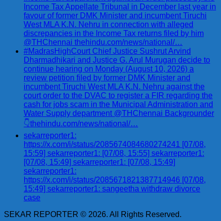
Income Tax Appellate Tribunal in December last year in
favour of former DMK Minister and incumbent Tiruchi
West MLA K.N. Nehru in connection with alleged
discrepancies in the Income Tax returns filed by him
@THChennai thehindu.com/news/national/…
#MadrasHighCourt Chief Justice Sushrut Arvind
Dharmadhikari and Justice G. Arul Murugan decide to
continue hearing on Monday (August 10, 2026) a
review petition filed by former DMK Minister and
incumbent Tiruchi West MLA K.N. Nehru against the
court order to the DVAC to register a FIR regarding the
cash for jobs scam in the Municipal Administration and
Water Supply department @THChennai Backgrounder
👇thehindu.com/news/national/…
sekarreporter1:
https://x.com/i/status/2085674084680274241 [07/08,
15:59] sekarreporter1: [07/08, 15:55] sekarreporter1:
[07/08, 15:49] sekarreporter1: [07/08, 15:49]
sekarreporter1:
https://x.com/i/status/2085671821387714946 [07/08,
15:49] sekarreporter1: sangeetha withdraw divorce
case
SEKAR REPORTER © 2026. All Rights Reserved.