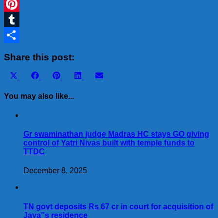
WhatsApp
Pinterest
Tumblr
Share
Share this post:
Share
Share
Share
Share
Share
X
Facebook
Pinterest
LinkedIn
Email
on
on
on
on
on
(Twitter)
You may also like...
Gr swaminathan judge Madras HC stays GO giving
control of Yatri Nivas built with temple funds to
TTDC
December 8, 2025
TN govt deposits Rs 67 cr in court for acquisition of
Jaya”s residence