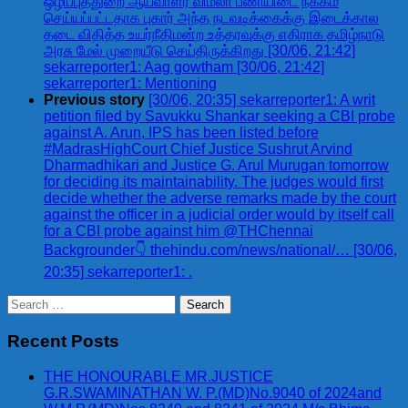
ஒழிப்புத்துறை ஆய்வாளர் விமலா பணியிடை நீக்கம்
செய்யப்பட்டதாக புகார் அந்த நடவடிக்கைக்கு இடைக்கால
தடை விதித்த உயர்நீதிமன்ற உத்தரவுக்கு எதிராக தமிழ்நாடு
அரசு மேல் முறையீடு செய்திருக்கிறது [30/06, 21:42]
sekarreporter1: Aag gowtham [30/06, 21:42]
sekarreporter1: Mentioning
Previous story
[30/06, 20:35] sekarreporter1: A writ
petition filed by Savukku Shankar seeking a CBI probe
against A. Arun, IPS has been listed before
#MadrasHighCourt Chief Justice Sushrut Arvind
Dharmadhikari and Justice G. Arul Murugan tomorrow
for deciding its maintainability. The judges would first
decide whether the adverse remarks made by the court
against the officer in a judicial order would by itself call
for a CBI probe against him @THChennai
Backgrounder👇 thehindu.com/news/national/… [30/06,
20:35] sekarreporter1: .
Search
for:
Recent Posts
THE HONOURABLE MR.JUSTICE
G.R.SWAMINATHAN W. P.(MD)No.9040 of 2024and