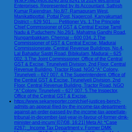
W.M.P.(MD)Nos.8240 and 8241 of 2024 M/s.Bhima
Enterprises, Represented by its Accountant, Sathish
Kumar Rajendran, No.8/7, Ramapuram West,
Manikattipottal, Pottal Post, Nagercoil, Kanyakumari
District – 629 501. … Petitioner Vs. 1.The Principle
Chief Commissioner of GST & Central Excise Tamil
Nadu & Puducherry, No.26/1, Mahatma Gandhi Road,
Nungambakkam, Chennai – 600 034. 2.The
Commissioner of GST & Central Excise, Madurai
Commissionerate, Central Revenue Buildings, No.4,
Lal Bahadur Sastri Road, Bibikulam, Madurai – 625
002. 3.The Joint Commissioner, Office of the Central
GST & Excise, Tirunelveli Division, 2nd Floor, Central
Revenue Building, Tractor Road, NGO “A” Colony,
Tirunelveli – 627 007. 4.The Superintendent, Office of
the Central GST & Excise, Tirunelveli Division, 2nd
Floor, Central Revenue Building, Tractor Road, NGO
“A” Colony, Tirunelveli – 627 007. 5.The Inspector,
Office of the Central GST & Excise,
https://www.sekarreporter.com/chief-justices-bench-
admits-an-appeal-filed-by-the-income-tax-department-
against-an-order-passed-by-the-income-tax-appellate-
tribunal-in-december-last-year-in-favour-of-former-dmk-
minister-and-incum/ [07/08, 16:21] Meta AI: *Case
#267: _Income Tax Department v. Former DMK