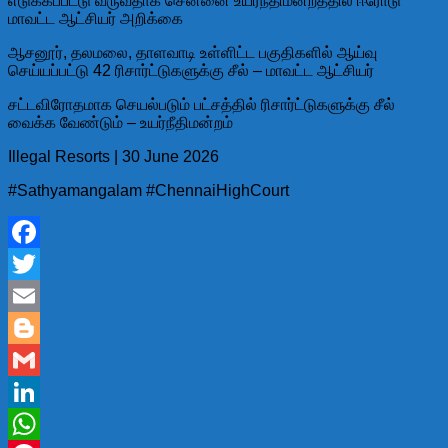
எடுக்கப்பட்டு வருவதாக சென்னை உயர்நீதிமன்றத்தில் ஈரோடு
மாவட்ட ஆட்சியர் அறிக்கை
ஆசனூர், தலமலை, தாளவாடி உள்ளிட்ட பகுதிகளில் ஆய்வு
செய்யப்பட்டு 42 ரிசார்ட்டுகளுக்கு சீல் – மாவட்ட ஆட்சியர்
சட்டவிரோதமாக செயல்படும் பட்சத்தில் ரிசார்ட்டுகளுக்கு சீல்
வைக்க வேண்டும் – உயர்நீதிமன்றம்
Illegal Resorts | 30 June 2026
#Sathyamangalam #ChennaiHighCourt
Facebook
Twitter
Email
Blogger
Gmail
LinkedIn