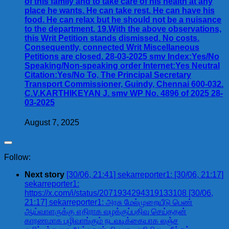
of this family and to take care of his health at any
place he wants. He can take rest. He can have his
food. He can relax but he should not be a nuisance
to the department. 19.With the above observations,
this Writ Petition stands dismissed. No costs.
Consequently, connected Writ Miscellaneous
Petitions are closed. 28-03-2025 smv Index:Yes/No
Speaking/Non-speaking order Internet:Yes Neutral
Citation:Yes/No To, The Principal Secretary
Transport Commissioner, Guindy, Chennai 600-032.
C.V.KARTHIKEYAN J. smv WP No. 4896 of 2025 28-
03-2025
August 7, 2025
Follow:
Next story
[30/06, 21:41] sekarreporter1: [30/06, 21:17]
sekarreporter1:
https://x.com/i/status/2071934294319133108 [30/06,
21:17] sekarreporter1: அரசு மேல்முறையீடு பெண்
ஆய்வாளருக்கு எதிராக வழக்குப்பதிவு செய்ததன்
காரணமாக பழிவாங்கும் நடவடிக்கையாக லஞ்ச