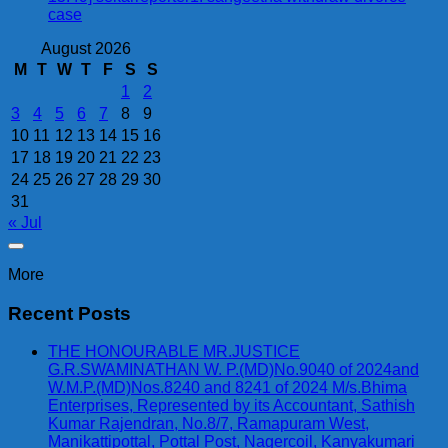
case
August 2026
M
T
W
T
F
S
S
1
2
3
4
5
6
7
8
9
10
11
12
13
14
15
16
17
18
19
20
21
22
23
24
25
26
27
28
29
30
31
« Jul
More
Recent Posts
THE HONOURABLE MR.JUSTICE
G.R.SWAMINATHAN W. P.(MD)No.9040 of 2024and
W.M.P.(MD)Nos.8240 and 8241 of 2024 M/s.Bhima
Enterprises, Represented by its Accountant, Sathish
Kumar Rajendran, No.8/7, Ramapuram West,
Manikattipottal, Pottal Post, Nagercoil, Kanyakumari