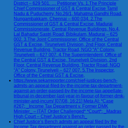
District – 629 501. … Petitioner Vs. 1.The Principle
Chief Commissioner of GST & Central Excise Tamil
Nadu & Puducherry, No.26/1, Mahatma Gandhi Road,
Nungambakkam, Chennai – 600 034. 2.The
Commissioner of GST & Central Excise, Madurai
Commissionerate, Central Revenue Buildings, No.4,
Lal Bahadur Sastri Road, Bibikulam, Madurai – 625
002. 3.The Joint Commissioner, Office of the Central
GST & Excise, Tirunelveli Division, 2nd Floor, Central
Revenue Building, Tractor Road, NGO “A” Colony,
Tirunelveli – 627 007. 4.The Superintendent, Office of
the Central GST & Excise, Tirunelveli Division, 2nd
Floor, Central Revenue Building, Tractor Road, NGO
“A” Colony, Tirunelveli – 627 007. 5.The Inspector,
Office of the Central GST & Excise,
https://www.sekarreporter.com/chief-justices-bench-
admits-an-appeal-filed-by-the-income-tax-department-
against-an-order-passed-by-the-income-tax-appellate-
tribunal-in-december-last-year-in-favour-of-former-dmk-
minister-and-incum/ [07/08, 16:21] Meta AI: *Case
#267: _Income Tax Department v. Former DMK
Minister_ – ITAT Order Challenged* *Court*: _Madras
High Court – Chief Justice’s Bench_
Chief Justice’s Bench admits an appeal filed by the
Income Tax department against an order passed by the