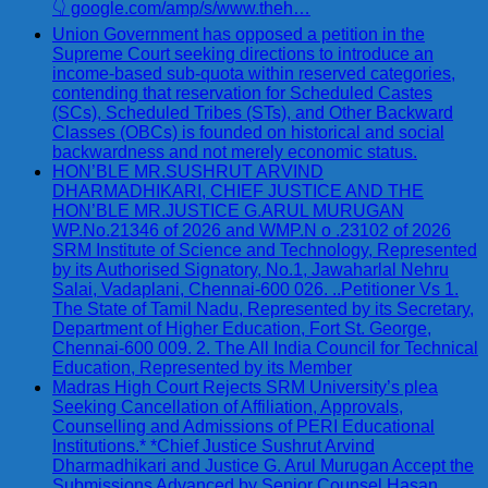
👇 google.com/amp/s/www.theh…
Union Government has opposed a petition in the
Supreme Court seeking directions to introduce an
income-based sub-quota within reserved categories,
contending that reservation for Scheduled Castes
(SCs), Scheduled Tribes (STs), and Other Backward
Classes (OBCs) is founded on historical and social
backwardness and not merely economic status.
HON’BLE MR.SUSHRUT ARVIND
DHARMADHIKARI, CHIEF JUSTICE AND THE
HON’BLE MR.JUSTICE G.ARUL MURUGAN
WP.No.21346 of 2026 and WMP.N o .23102 of 2026
SRM Institute of Science and Technology, Represented
by its Authorised Signatory, No.1, Jawaharlal Nehru
Salai, Vadaplani, Chennai-600 026. ..Petitioner Vs 1.
The State of Tamil Nadu, Represented by its Secretary,
Department of Higher Education, Fort St. George,
Chennai-600 009. 2. The All India Council for Technical
Education, Represented by its Member
Madras High Court Rejects SRM University’s plea
Seeking Cancellation of Affiliation, Approvals,
Counselling and Admissions of PERI Educational
Institutions.* *Chief Justice Sushrut Arvind
Dharmadhikari and Justice G. Arul Murugan Accept the
Submissions Advanced by Senior Counsel Hasan