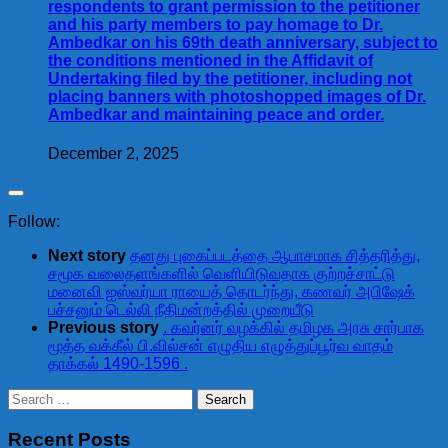
respondents to grant permission to the petitioner
and his party members to pay homage to Dr.
Ambedkar on his 69th death anniversary, subject to
the conditions mentioned in the Affidavit of
Undertaking filed by the petitioner, including not
placing banners with photoshopped images of Dr.
Ambedkar and maintaining peace and order.
December 2, 2025
Follow:
Next story
தனது புகைப்படத்தை ஆபாசமாக சித்தரித்து,
சமூக வலைதளங்களில் வெளியிடுவதாக குற்றச்சாட்டு
மனைவி ஐஸ்வர்யா ராயைத் தொடர்ந்து, கணவர் அபிஷேக்
பச்சனும் டெல்லி நீதிமன்றத்தில் முறையீடு
Previous story
. கவர்னர் வழக்கில் தமிழக அரசு சார்பாக
மூத்த வக்கீல் பி.வில்சன் எழுதிய எழுத்துப்பூர்வ வாதம்
தாக்கல் 1490-1596 .
Search
for:
Recent Posts