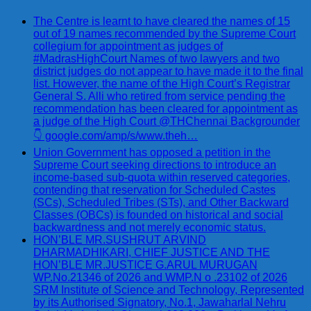
The Centre is learnt to have cleared the names of 15
out of 19 names recommended by the Supreme Court
collegium for appointment as judges of
#MadrasHighCourt Names of two lawyers and two
district judges do not appear to have made it to the final
list. However, the name of the High Court’s Registrar
General S. Alli who retired from service pending the
recommendation has been cleared for appointment as
a judge of the High Court @THChennai Backgrounder
👇 google.com/amp/s/www.theh…
Union Government has opposed a petition in the
Supreme Court seeking directions to introduce an
income-based sub-quota within reserved categories,
contending that reservation for Scheduled Castes
(SCs), Scheduled Tribes (STs), and Other Backward
Classes (OBCs) is founded on historical and social
backwardness and not merely economic status.
HON’BLE MR.SUSHRUT ARVIND
DHARMADHIKARI, CHIEF JUSTICE AND THE
HON’BLE MR.JUSTICE G.ARUL MURUGAN
WP.No.21346 of 2026 and WMP.N o .23102 of 2026
SRM Institute of Science and Technology, Represented
by its Authorised Signatory, No.1, Jawaharlal Nehru