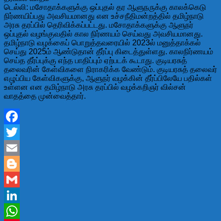
டெல்லி: மசோதாக்களுக்கு ஒப்புதல் தர ஆளுநருக்கு காலக்கெடு
நிர்ணயிப்பது அவசியமானது என உச்சநீதிமன்றத்தில் தமிழ்நாடு
அரசு தரப்பில் தெரிவிக்கப்பட்டது. மசோதாக்களுக்கு ஆளுநர்
ஒப்புதல் வழங்குவதில் கால நிர்ணயம் செய்வது அவசியமானது.
தமிழ்நாடு வழக்கைப் பொறுத்தவரையில் 2023ல் மனுத்தாக்கல்
செய்து 2025ம் ஆண்டுதான் தீர்ப்பு கிடைத்துள்ளது. காலநிர்ணயம்
செய்த தீர்ப்புக்கு எந்த பாதிப்பும் ஏற்படக் கூடாது. குடியரசுத்
தலைவரின் கேள்விகளை நிராகரிக்க வேண்டும். குடியரசுத் தலைவர்
எழுப்பிய கேள்விகளுக்கு, ஆளுநர் வழக்கின் தீர்ப்பிலேயே பதில்கள்
உள்ளன என தமிழ்நாடு அரசு தரப்பில் வழக்கறிஞர் வில்சன்
வாதத்தை முன்வைத்தார்.
Facebook
Twitter
Email
Blogger
Gmail
LinkedIn