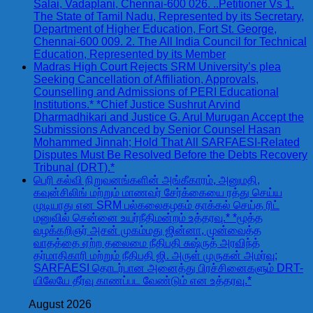
Salai, Vadaplani, Chennai-600 026. ..Petitioner Vs 1.
The State of Tamil Nadu, Represented by its Secretary,
Department of Higher Education, Fort St. George,
Chennai-600 009. 2. The All India Council for Technical
Education, Represented by its Member
Madras High Court Rejects SRM University’s plea
Seeking Cancellation of Affiliation, Approvals,
Counselling and Admissions of PERI Educational
Institutions.* *Chief Justice Sushrut Arvind
Dharmadhikari and Justice G. Arul Murugan Accept the
Submissions Advanced by Senior Counsel Hasan
Mohammed Jinnah; Hold That All SARFAESI-Related
Disputes Must Be Resolved Before the Debts Recovery
Tribunal (DRT).*
பெரி கல்வி நிறுவனங்களின் அங்கீகாரம், அனுமதி,
கவுன்சிலிங் மற்றும் மாணவர் சேர்க்கையை ரத்து செய்ய
முடியாது என SRM பல்கலைகழகம் தாக்கல் செய்த ரிட்
மனுவில் சென்னை உயர்நீதிமன்றம் உத்தரவு.* *மூத்த
வழக்கறிஞர் அசன் முகம்மது ஜின்னா, முன்வைத்த
வாதத்தை ஏற்ற தலைமை நீதிபதி சுஷ்ருத் அரவிந்த்
தர்மாதிகாரி மற்றும் நீதிபதி ஜி. அருள் முருகன் அமர்வு;
SARFAESI தொடர்பான அனைத்து பிரச்சினைகளும் DRT-
யிலேயே தீர்வு காணப்பட வேண்டும் என உத்தரவு.*
August 2026