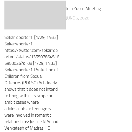
Join Zoom Meeting
JUNE 6, 2020
Sekarreporter1: [1/29, 14:33]
Sekarreporter1:
https://twitter.com/sekarrep
orter1/status/135507864516
5953026?s=08 [1/29, 14:33]
Sekarreporter1: Protection of
Children from Sexual
Offences (POCSO) Act clearly
shows that it does not intend
to bring within its scope or
ambit cases where
adolescents or teenagers
were involved in romantic
relationships: Justice N Anand
Venkatesh of Madras HC