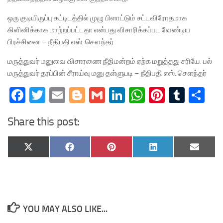
ஒரு குடியிருப்பு கட்டிடத்தில் முழு பிளாட்டும் சட்டவிரோதமாக
கிளினிக்காக மாற்றப்பட்டதா என்பது விசாரிக்கப்பட வேண்டிய
பிரச்சினை – நீதிபதி எஸ். சௌந்தர்
மருத்துவர் மனுவை விசாரணை நீதிமன்றம் ஏற்க மறுத்தது சரியே. பல்
மருத்துவர் தரப்பின் சீராய்வு மனு தள்ளுபடி – நீதிபதி எஸ். சௌந்தர்
Facebook
Twitter
Email
Blogger
Gmail
LinkedIn
WhatsApp
Pinteres
Tumb
Sh
Share this post:
Share
Share
Share
Share
Share
X
Facebook
Pinterest
LinkedIn
Email
on
on
on
on
on
(Twitter)
YOU MAY ALSO LIKE...