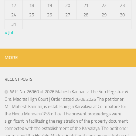
17
18
19
20
21
22
23
24
25
26
27
28
29
30
31
« Jul
MORE
RECENT POSTS
W.P. No. 26960 of 2026 Mahesh Kannan v. The Sub Registrar &
Ors. Madras High Court | Order dated 06.08.2026 The petitioner,
Mr. Mahesh Kannan, is establishing a Karyalaya at Coimbatore for
the Hindu Munnani/RSS office. The present proceedings were
significant in facilitating the registration of the property document
connected with the establishment of the Karyalaya. The petitioner
approached the Hon’ble Madras High Court seeking registration of