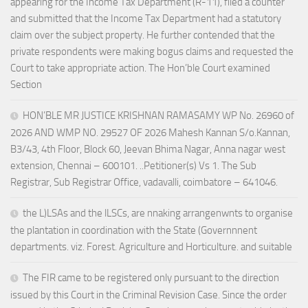
appearing for the Income Tax Department (R-11), filed a counter
and submitted that the Income Tax Department had a statutory
claim over the subject property. He further contended that the
private respondents were making bogus claims and requested the
Court to take appropriate action. The Hon’ble Court examined
Section
HON’BLE MR JUSTICE KRISHNAN RAMASAMY WP No. 26960 of
2026 AND WMP NO. 29527 OF 2026 Mahesh Kannan S/o.Kannan,
B3/43, 4th Floor, Block 60, Jeevan Bhima Nagar, Anna nagar west
extension, Chennai – 600101. ..Petitioner(s) Vs 1. The Sub
Registrar, Sub Registrar Office, vadavalli, coimbatore – 641046.
the L)LSAs and the lLSCs, are nnaking arrangenwnts to organise
the plantation in coordination with the State (Governnnent
departments. viz. Forest. Agriculture and Horticulture. and suitable
The FIR came to be registered only pursuant to the direction
issued by this Court in the Criminal Revision Case. Since the order