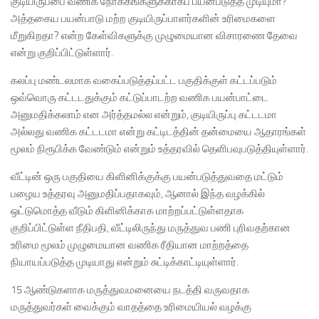
குடியிருப்பை வணிக நோக்கங்களுக்காகப் பயன்படுத்த முடியுமா?
அத்தகைய பயன்பாடு மற்ற குடியிருப்பாளர்களின் உரிமைகளை
மீறுகிறதா? என்ற கேள்விகளுக்கு முழுமையான விசாரணை தேவை
என்று குறிப்பிட்டுள்ளார்.
கலப்பு மண்டலமாக வகைப்படுத்தப்பட்ட பகுதிக்குள் கட்டப்படும்
ஒவ்வொரு கட்டடதுக்கும் கட்டுப்பாடற்ற வணிக பயன்பாட்டை
அனுமதிக்கலாம் என அர்த்தமல்ல என்றும், குடியிருப்பு கட்டடமா
அல்லது வணிக கட்டடமா என்று கட்டிடத்தின் தன்மையை ஆதாரங்கள்
மூலம் நிரூபிக்க வேண்டும் என்றும் உத்தரவில் தெளிபவுபடுத்தியுள்ளார்.
வீட்டின் ஒரு பகுதியை கிளினிக்குக்கு பயன்படுத்துவதை மட்டும்
பழைய உத்தரவு அனுமதிப்பதாகவும், ஆனால் இந்த வழக்கில்
ஒட்டுமொத்த வீடும் கிளினிக்காக மாற்றப்பட்டுள்ளதாக
குறிப்பிட்டுள்ள நீதிபதி, வீட்டிலிருந்து மருத்துவ பணி புரிவதற்கான
உரிமை மூலம் முழுமையான வணிக ரீதியான மாற்றத்தை
நியாயப்படுத்த முடியாது என்றும் சுட்டிக்காட்டியுள்ளார்.
15 ஆண்டுகளாக மருத்துவமனையை நடத்தி வருவதாக
மருத்துவர்கள் வைக்கும் வாதத்தை உரிமையியல் வழக்கு