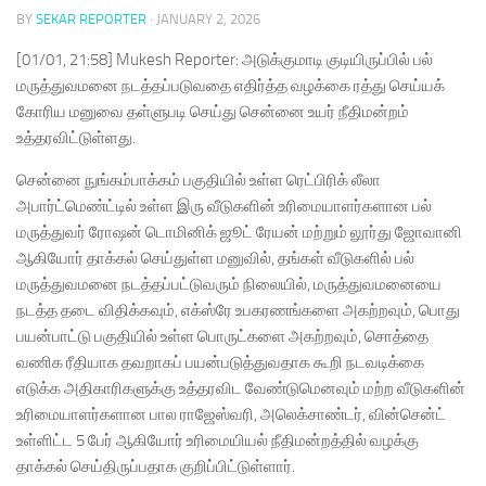
BY
SEKAR REPORTER
·
JANUARY 2, 2026
[01/01, 21:58] Mukesh Reporter: அடுக்குமாடி குடியிருப்பில் பல்
மருத்துவமனை நடத்தப்படுவதை எதிர்த்த வழக்கை ரத்து செய்யக்
கோரிய மனுவை தள்ளுபடி செய்து சென்னை உயர் நீதிமன்றம்
உத்தரவிட்டுள்ளது.
சென்னை நுங்கம்பாக்கம் பகுதியில் உள்ள ரெட்பிரிக் லீலா
அபார்ட்மெண்ட்டில் உள்ள இரு வீடுகளின் உரிமையாளர்களான பல்
மருத்துவர் ரோஷன் டொமினிக் ஜூட் ரேயன் மற்றும் லூர்து ஜோவானி
ஆகியோர் தாக்கல் செய்துள்ள மனுவில், தங்கள் வீடுகளில் பல்
மருத்துவமனை நடத்தப்பட்டுவரும் நிலையில், மருத்துவமனையை
நடத்த தடை விதிக்கவும், எக்ஸ்ரே உபகரணங்களை அகற்றவும், பொது
பயன்பாட்டு பகுதியில் உள்ள பொருட்களை அகற்றவும், சொத்தை
வணிக ரீதியாக தவறாகப் பயன்படுத்துவதாக கூறி நடவடிக்கை
எடுக்க அதிகாரிகளுக்கு உத்தரவிட வேண்டுமெனவும் மற்ற வீடுகளின்
உரிமையாளர்களான பால ராஜேஸ்வரி, அலெக்சாண்டர், வின்சென்ட்
உள்ளிட்ட 5 பேர் ஆகியோர் உரிமையியல் நீதிமன்றத்தில் வழக்கு
தாக்கல் செய்திருப்பதாக குறிப்பிட்டுள்ளார்.