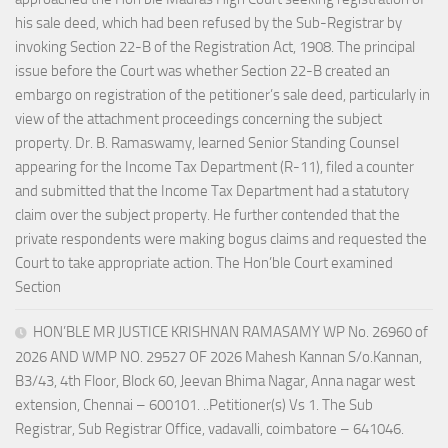
his sale deed, which had been refused by the Sub-Registrar by
invoking Section 22-B of the Registration Act, 1908. The principal
issue before the Court was whether Section 22-B created an
embargo on registration of the petitioner’s sale deed, particularly in
view of the attachment proceedings concerning the subject
property. Dr. B. Ramaswamy, learned Senior Standing Counsel
appearing for the Income Tax Department (R-11), filed a counter
and submitted that the Income Tax Department had a statutory
claim over the subject property. He further contended that the
private respondents were making bogus claims and requested the
Court to take appropriate action. The Hon’ble Court examined
Section
HON’BLE MR JUSTICE KRISHNAN RAMASAMY WP No. 26960 of
2026 AND WMP NO. 29527 OF 2026 Mahesh Kannan S/o.Kannan,
B3/43, 4th Floor, Block 60, Jeevan Bhima Nagar, Anna nagar west
extension, Chennai – 600101. ..Petitioner(s) Vs 1. The Sub
Registrar, Sub Registrar Office, vadavalli, coimbatore – 641046.