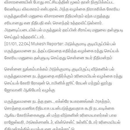
விசாரணையின் போது சாட்சியத்தின் மூலம் தான் நிரூபிக்கப்பட
வேண்டிய விவகாரம் என்பதால், அந்த வழக்கை நிராகரிக்க கோரிய
மருத்துவரின் மனுவை விசாரணை நீதிமன்றம் ஏற்க மறுத்தது
சரியானது என நீதிபதி எஸ். சௌந்தர் உத்தரவிட்டுள்ளார்.
அதனடிப்படையில் பல் மருத்துவர் தரப்பின் சீராய்வு மனுவை தள்ளுபடி
செய்தும் உத்தரவிட்டார்.
[01/01, 22:04] Mukesh Reporter: அடுக்குமாடி குடியிருப்பில் பல்
மருத்துவமனை நடத்தப்படுவதை எதிர்த்த வழக்கை ரத்து செய்யக்
கோரிய மனுவை தள்ளுபடி செய்தது சென்னை உயர் நீதிமன்றம்
சென்னை நுங்கம்பாக்கம் அடுக்குமாடி குடியிருப்பு வீடுகளில் பல்
மருத்துவமனை நடத்துவதை எதிர்க்கும் உரிமையியல் வழக்கை ரத்து
செய்யக் கோரி ரோஷன் டொமினிக் ஜூட் ரேயன் மற்றும் லூர்து
ஜோவானி ஆகியோர் வழக்கு
மருத்துவமனை நடத்த தடை, எக்ஸ்ரே உபகரணங்கள் அகற்றம்,
சொத்தை வணிக ரீதியாக பயன்படுத்துவதாக கூறி நடவடிக்கை
ஆகிய கோரிக்கைகளுடன் மற்ற வீடுகளின் உரிமையாளர்கள் பால
ராஜேஸ்வரி, அலெக்சாண்டர், வின்சென்ட் உள்ளிட்டோர் உரிமையியல்
நீதிமன்றத்தில் வழக்கு என குற்றச்சாட்டு