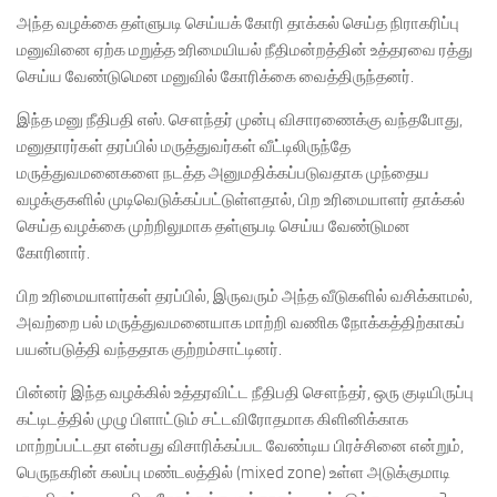
அந்த வழக்கை தள்ளுபடி செய்யக் கோரி தாக்கல் செய்த நிராகரிப்பு
மனுவினை ஏற்க மறுத்த உரிமையியல் நீதிமன்றத்தின் உத்தரவை ரத்து
செய்ய வேண்டுமென மனுவில் கோரிக்கை வைத்திருந்தனர்.
இந்த மனு நீதிபதி எஸ். சௌந்தர் முன்பு விசாரணைக்கு வந்தபோது,
மனுதாரர்கள் தரப்பில் மருத்துவர்கள் வீட்டிலிருந்தே
மருத்துவமனைகளை நடத்த அனுமதிக்கப்படுவதாக முந்தைய
வழக்குகளில் முடிவெடுக்கப்பட்டுள்ளதால், பிற உரிமையாளர் தாக்கல்
செய்த வழக்கை முற்றிலுமாக தள்ளுபடி செய்ய வேண்டுமன
கோரினார்.
பிற உரிமையாளர்கள் தரப்பில், இருவரும் அந்த வீடுகளில் வசிக்காமல்,
அவற்றை பல் மருத்துவமனையாக மாற்றி வணிக நோக்கத்திற்காகப்
பயன்படுத்தி வந்ததாக குற்றம்சாட்டினர்.
பின்னர் இந்த வழக்கில் உத்தரவிட்ட நீதிபதி சௌந்தர், ஒரு குடியிருப்பு
கட்டிடத்தில் முழு பிளாட்டும் சட்டவிரோதமாக கிளினிக்காக
மாற்றப்பட்டதா என்பது விசாரிக்கப்பட வேண்டிய பிரச்சினை என்றும்,
பெருநகரின் கலப்பு மண்டலத்தில் (mixed zone) உள்ள அடுக்குமாடி