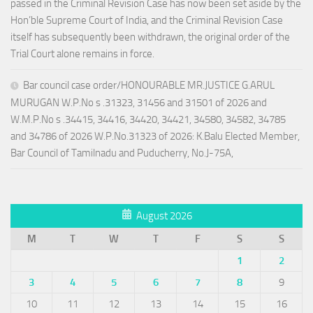
passed in the Criminal Revision Case has now been set aside by the
Hon’ble Supreme Court of India, and the Criminal Revision Case
itself has subsequently been withdrawn, the original order of the
Trial Court alone remains in force.
Bar council case order/HONOURABLE MR.JUSTICE G.ARUL
MURUGAN W.P.No s .31323, 31456 and 31501 of 2026 and
W.M.P.No s .34415, 34416, 34420, 34421, 34580, 34582, 34785
and 34786 of 2026 W.P.No.31323 of 2026: K.Balu Elected Member,
Bar Council of Tamilnadu and Puducherry, No.J-75A,
August 2026
M
T
W
T
F
S
S
1
2
3
4
5
6
7
8
9
10
11
12
13
14
15
16