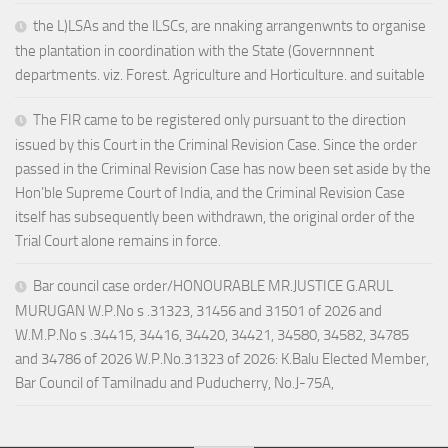
the L)LSAs and the lLSCs, are nnaking arrangenwnts to organise
the plantation in coordination with the State (Governnnent
departments. viz. Forest. Agriculture and Horticulture. and suitable
The FIR came to be registered only pursuant to the direction
issued by this Court in the Criminal Revision Case. Since the order
passed in the Criminal Revision Case has now been set aside by the
Hon’ble Supreme Court of India, and the Criminal Revision Case
itself has subsequently been withdrawn, the original order of the
Trial Court alone remains in force.
Bar council case order/HONOURABLE MR.JUSTICE G.ARUL
MURUGAN W.P.No s .31323, 31456 and 31501 of 2026 and
W.M.P.No s .34415, 34416, 34420, 34421, 34580, 34582, 34785
and 34786 of 2026 W.P.No.31323 of 2026: K.Balu Elected Member,
Bar Council of Tamilnadu and Puducherry, No.J-75A,