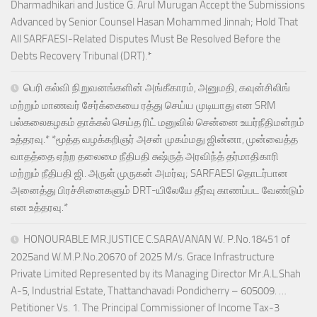
Dharmadhikari and Justice G. Arul Murugan Accept the Submissions
Advanced by Senior Counsel Hasan Mohammed Jinnah; Hold That
All SARFAESI-Related Disputes Must Be Resolved Before the
Debts Recovery Tribunal (DRT).*
பெரி கல்வி நிறுவனங்களின் அங்கீகாரம், அனுமதி, கவுன்சிலிங்
மற்றும் மாணவர் சேர்க்கையை ரத்து செய்ய முடியாது என SRM
பல்கலைகழகம் தாக்கல் செய்த ரிட் மனுவில் சென்னை உயர்நீதிமன்றம்
உத்தரவு.* *மூத்த வழக்கறிஞர் அசன் முகம்மது ஜின்னா, முன்வைத்த
வாதத்தை ஏற்ற தலைமை நீதிபதி சுஷ்ருத் அரவிந்த் தர்மாதிகாரி
மற்றும் நீதிபதி ஜி. அருள் முருகன் அமர்வு; SARFAESI தொடர்பான
அனைத்து பிரச்சினைகளும் DRT-யிலேயே தீர்வு காணப்பட வேண்டும்
என உத்தரவு.*
HONOURABLE MR.JUSTICE C.SARAVANAN W. P.No.18451 of
2025and W.M.P.No.20670 of 2025 M/s. Grace Infrastructure
Private Limited Represented by its Managing Director Mr.A.L.Shah
A-5, Industrial Estate, Thattanchavadi Pondicherry – 605009. …
Petitioner Vs. 1. The Principal Commissioner of Income Tax-3