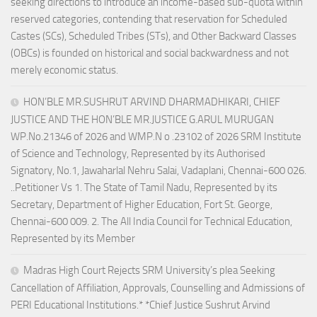
seeking directions to introduce an income-based sub-quota within
reserved categories, contending that reservation for Scheduled
Castes (SCs), Scheduled Tribes (STs), and Other Backward Classes
(OBCs) is founded on historical and social backwardness and not
merely economic status.
HON’BLE MR.SUSHRUT ARVIND DHARMADHIKARI, CHIEF
JUSTICE AND THE HON’BLE MR.JUSTICE G.ARUL MURUGAN
WP.No.21346 of 2026 and WMP.N o .23102 of 2026 SRM Institute
of Science and Technology, Represented by its Authorised
Signatory, No.1, Jawaharlal Nehru Salai, Vadaplani, Chennai-600 026.
..Petitioner Vs 1. The State of Tamil Nadu, Represented by its
Secretary, Department of Higher Education, Fort St. George,
Chennai-600 009. 2. The All India Council for Technical Education,
Represented by its Member
Madras High Court Rejects SRM University’s plea Seeking
Cancellation of Affiliation, Approvals, Counselling and Admissions of
PERI Educational Institutions.* *Chief Justice Sushrut Arvind