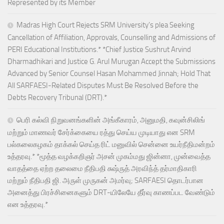
Represented by its Member
Madras High Court Rejects SRM University’s plea Seeking
Cancellation of Affiliation, Approvals, Counselling and Admissions of
PERI Educational Institutions.* *Chief Justice Sushrut Arvind
Dharmadhikari and Justice G. Arul Murugan Accept the Submissions
Advanced by Senior Counsel Hasan Mohammed Jinnah; Hold That
All SARFAESI-Related Disputes Must Be Resolved Before the
Debts Recovery Tribunal (DRT).*
பெரி கல்வி நிறுவனங்களின் அங்கீகாரம், அனுமதி, கவுன்சிலிங்
மற்றும் மாணவர் சேர்க்கையை ரத்து செய்ய முடியாது என SRM
பல்கலைகழகம் தாக்கல் செய்த ரிட் மனுவில் சென்னை உயர்நீதிமன்றம்
உத்தரவு.* *மூத்த வழக்கறிஞர் அசன் முகம்மது ஜின்னா, முன்வைத்த
வாதத்தை ஏற்ற தலைமை நீதிபதி சுஷ்ருத் அரவிந்த் தர்மாதிகாரி
மற்றும் நீதிபதி ஜி. அருள் முருகன் அமர்வு; SARFAESI தொடர்பான
அனைத்து பிரச்சினைகளும் DRT-யிலேயே தீர்வு காணப்பட வேண்டும்
என உத்தரவு.*