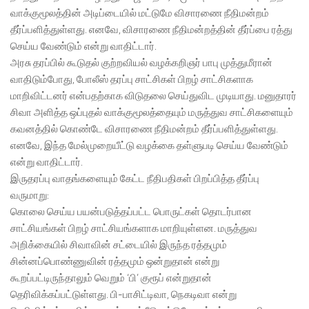
வாக்குமூலத்தின் அடிப்டையில் மட்டுமே விசாரணை நீதிமன்றம்
தீர்ப்பளித்துள்ளது. எனவே, விசாரணை நீதிமன்றத்தின் தீர்ப்பை ரத்து
செய்ய வேண்டும் என்று வாதிட்டார்.
அரசு தரப்பில் கூடுதல் குற்றவியல் வழக்கறிஞர் பாபு முத்துமீரான்
வாதிடும்போது, போலீஸ் தரப்பு சாட்சிகள் பிறழ் சாட்சிகளாக
மாறிவிட்டனர் என்பதற்காக விடுதலை செய்துவிட முடியாது. மனுதாரர்
சிவா அளித்த ஒப்புதல் வாக்குமூலத்தையும் மருத்துவ சாட்சிகளையும்
கவனத்தில் கொண்டே விசாரணை நீதிமன்றம் தீர்ப்பளித்துள்ளது.
எனவே, இந்த மேல்முறையீட்டு வழக்கை தள்ளுபடி செய்ய வேண்டும்
என்று வாதிட்டார்.
இருதரப்பு வாதங்களையும் கேட்ட நீதிபதிகள் பிறப்பித்த தீர்ப்பு
வருமாறு:
கொலை செய்ய பயன்படுத்தப்பட்ட பொருட்கள் தொடர்பான
சாட்சியங்கள் பிறழ் சாட்சியங்களாக மாறியுள்ளன. மருத்துவ
அறிக்கையில் சிவாவின் சட்டையில் இருந்த ரத்தமும்
சின்னப்பொண்ணுவின் ரத்தமும் ஒன்றுதான் என்று
கூறப்பட்டிருந்தாலும் வெறும் ‘பி’ குரூப் என்றுதான்
தெரிவிக்கப்பட்டுள்ளது. பி-பாசிட்டிவா, நெகடிவா என்று