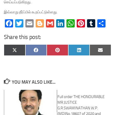
செய்யப்படுகிறது.
இவ்வாறு தீர்ப்பில் கூறப்பட்டுள்ளது.
Facebook
Twitter
Email
Blogger
Gmail
LinkedIn
WhatsApp
Pinteres
Tumb
Sh
Share this post:
Share
Share
Share
Share
Share
X
Facebook
Pinterest
LinkedIn
Email
on
on
on
on
on
(Twitter)
YOU MAY ALSO LIKE...
Full order THE HONOURABLE
MR.JUSTICE
G.R.SWAMINATHAN W.P.
(MD)No.18607 of 2020 and