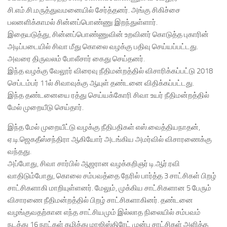
சி.எம்.சி.மருத்துவமனையில் சேர்த்தனர். அங்கு சிகிச்சை
பலனளிக்காமல் சின்னப்பொண்ணு இறந்துள்ளார்.
இதையடுத்து, சின்னப்பொண்ணுவின் உறவினர் கொடுத்த புகாரின்
அடிப்படையில் சிவா மீது கொலை வழக்கு பதிவு செய்யப்பட்டது.
அவரை திருவலம் போலீசார் கைது செய்தனர்.
இந்த வழக்கு வேலூர் விரைவு நீதிமன்றத்தில் விசாரிக்கப்பட்டு 2018
செப்டம்பர் 11ல் சிவாவுக்கு ஆயுள் தண்டனை விதிக்கப்பட்டது.
இந்த தண்டனையை ரத்து செய்யக்கோரி சிவா உயர் நீதிமன்றத்தில்
மேல் முறையீடு செய்தார்.
இந்த மேல் முறையீட்டு வழக்கு நீதிபதிகள் எஸ்.வைத்தியநாதன்,
ஏ.டி.ஜெகதீஸ்சந்திரா ஆகியோர் அடங்கிய அமர்வில் விசாரணைக்கு
வந்தது.
அப்போது, சிவா சார்பில் ஆஜரான வழக்கறிஞர் டி.ஆர்.ரவி
வாதிடும்போது, கொலை சம்பவத்தை நேரில் பார்த்த 3 சாட்சிகள் பிறழ்
சாட்சிகளாகி மாறியுள்ளனர். மேலும், முக்கிய சாட்சிகளான 5 பேரும்
விசாரணை நீதிமன்றத்தில் பிறழ் சாட்சிகளாகினர். தண்டனை
வழங்குவதற்கான எந்த சாட்சியமும் இல்லாத நிலையில் சம்பவம்
நடத்து 16 நாட்கள் கழித்து மாஜிஸ்திரேட் முன்பு சாட்சிகள் அளித்த