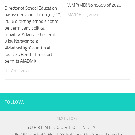
WMP(MD)No.15559 of 2020
Director of School Education
has issued a circular on July 10,
MARCH 21, 2021
2026 directing schools not to
be permit any political
activitity, Advocate General
Vijay Narayan tells
#MadrasHighCourt Chief
Justice’s Bench. The court
permits AIADMK
JULY 13, 2026
FOLLOW:
NEXT STORY
S U P R E M E C O U R T O F I N D I A
RECORD OF PROCEEDINGS Petition(s) for Special Leave to