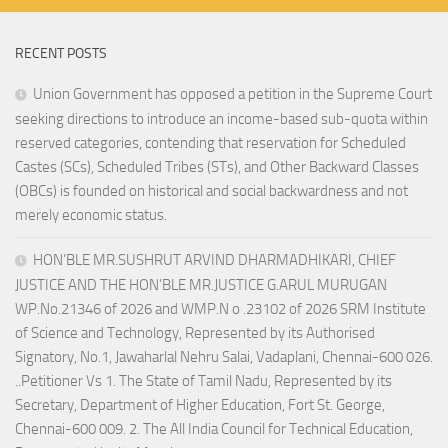
RECENT POSTS
Union Government has opposed a petition in the Supreme Court
seeking directions to introduce an income-based sub-quota within
reserved categories, contending that reservation for Scheduled
Castes (SCs), Scheduled Tribes (STs), and Other Backward Classes
(OBCs) is founded on historical and social backwardness and not
merely economic status.
HON’BLE MR.SUSHRUT ARVIND DHARMADHIKARI, CHIEF
JUSTICE AND THE HON’BLE MR.JUSTICE G.ARUL MURUGAN
WP.No.21346 of 2026 and WMP.N o .23102 of 2026 SRM Institute
of Science and Technology, Represented by its Authorised
Signatory, No.1, Jawaharlal Nehru Salai, Vadaplani, Chennai-600 026.
..Petitioner Vs 1. The State of Tamil Nadu, Represented by its
Secretary, Department of Higher Education, Fort St. George,
Chennai-600 009. 2. The All India Council for Technical Education,