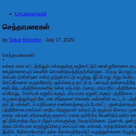
Uncategorized
செந்தாமரைகள்
by
Sekar Reporter
·
July 17, 2020
செந்தாமரைகள்!
*
எல்லா கால கட்டத்திலும் மக்களுக்கு வழிகாட்டும் ஊன்றுகோலாக கூ
ஊழல்களையும் வெளிக் கொண்டுவந்திருக்கின்றன. அப்படி பொறுப்பா
செயல்படுகின்றன என்ற குற்றச்சாட்டு எழுந்து, இப்போது அது பெரிய 
செய்திகளை தருவதோடு, ஒவ்வொரு நாட்டு நடப்பையும் தன்னகத்தே உள
என்பதே, பத்திரிகைகளில் உள்ள ஏற்பாடு. அதை பாரம்பரிய பத்திர
எப்போது, அரசியல் ஏஜன்ட்களும், வியாபார ஏஜன்ட்களும் பத்திரிகை, ம
சமுதாயத்துக்கும் கேடான சிந்தனை கொண்டவர்களின் கூட்டம், பத்த
நாட்டு மக்களிடம் எதிர்மறை எண்ணத்தையும் போராட்ட குணத்தையும் த
பத்திரிகையாளர்கள் மாறிய பிறகுதான் உள்நாட்டு குழப்பம் நிறைய ம
எதை மக்கள் பார்வைக்கு தரலாம்; எதை தவிர்க்க வேண்டும் என்ற
ஒட்டுமொத்த மீடியா மீதும் மக்களுக்கு அவநம்பிக்கை. ஆனால், ஒன்றுமட
தொடர்ச்சியாக கருத்துப்பிழை செய்யும் ஊடகங்கள், சத்தமில்லாமல் சம
இதில், நேர்மையோடும் நல்ல நோக்கத்தோடும் கருத்துக்களை அழுத்த