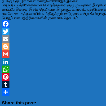
நடக்கும் முயற்சிகளை கண்டுகொள்வதும் இல்லை.
பாரம்பரிய பத்திரிகைகளை பொறுத்தவரை, குழு முடிவுதான் இறுதியா
வாய்ப்பே இல்லை. இதில் தெளிவாக இருக்கும் பாரம்பரிய பத்திரிகை
எனவே, ஊடகத்துறையில் நடந்திருக்கும் ஊடுருவல் என்று சேற்றுக்க
பொறுப்பான பத்திரிகைகளின் குணமாக தொடரும்.
Facebook
Twitter
Email
Blogger
Gmail
LinkedIn
WhatsApp
Pinterest
Tumblr
Share
Share this post: