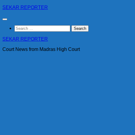
Skip
SEKAR REPORTER
to
content
Search
for:
SEKAR REPORTER
Court News from Madras High Court