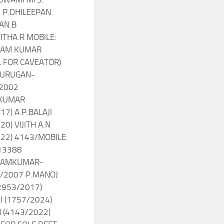
 P.DHILEEPAN
AN.B
THA.R MOBILE:
HAM KUMAR
 FOR CAVEATOR)
MURUGAN-
2002
KUMAR
17) A.P.BALAJI
0) VIJITH A.N
22) 4143/MOBILE:
13388
HAMKUMAR-
/2007 P.MANOJ
2953/2017)
JI (1757/2024)
H (4143/2022)