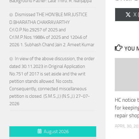
Background Father: Late Thiru. R. Nanjappa
Sh
X 
Dismissed THE HON’BLE MR.JUSTICE
on
D.BHARATHA CHAKRAVARTHY
Crl.O.P.No.29257 of 2025 and
Crl.M.P.Nos.19884 of 2025 and 12046 of
2026 1. Subhash Chand Jain 2. Ameet Kumar
YOU M
In view of the above discussion, the order
dated 30.11.2023 in Original Application
No.751 of 2017 is set aside and the writ
petition stands allowed. No costs.
Consequently, connected miscellaneous
petition is closed. (S.M.S.,J.) (N.S.,J.) 27-07-
HC notice 
2026
for keepin
repair sho
APRIL 30, 2
August 2026