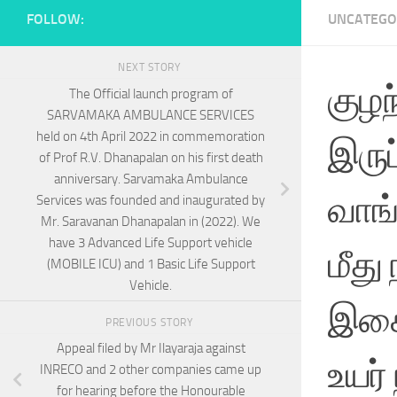
FOLLOW:
UNCATEGO
NEXT STORY
குழந
The Official launch program of
SARVAMAKA AMBULANCE SERVICES
held on 4th April 2022 in commemoration
இருப
of Prof R.V. Dhanapalan on his first death
anniversary. Sarvamaka Ambulance
வாங
Services was founded and inaugurated by
Mr. Saravanan Dhanapalan in (2022). We
have 3 Advanced Life Support vehicle
மீது
(MOBILE ICU) and 1 Basic Life Support
Vehicle.
இசை
PREVIOUS STORY
Appeal filed by Mr Ilayaraja against
உயர்
INRECO and 2 other companies came up
for hearing before the Honourable