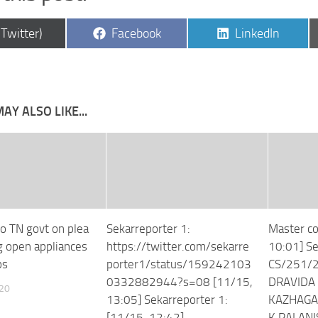
are
Share
Share
(Twitter)
Facebook
LinkedIn
on
on
AY ALSO LIKE...
to TN govt on plea
Sekarreporter 1:
Master co
g open appliances
https://twitter.com/sekarre
10:01] Se
ps
porter1/status/159242103
CS/251/2
0332882944?s=08 [11/15,
DRAVIDA
020
13:05] Sekarreporter 1:
KAZHAGA
[11/15, 12:42]
K.PALANI