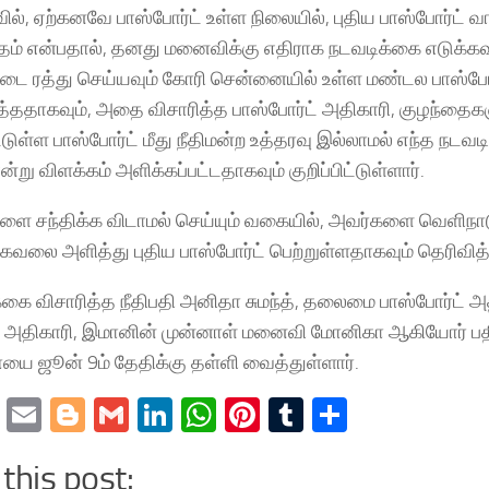
ில், ஏற்கனவே பாஸ்போர்ட் உள்ள நிலையில், புதிய பாஸ்போர்ட் வ
ம் என்பதால், தனது மனைவிக்கு எதிராக நடவடிக்கை எடுக்கவும
4Egwwv?
்டை ரத்து செய்யவும் கோரி சென்னையில் உள்ள மண்டல பாஸ்போர
ித்ததாகவும், அதை விசாரித்த பாஸ்போர்ட் அதிகாரி, குழந்தைக
டுள்ள பாஸ்போர்ட் மீது நீதிமன்ற உத்தரவு இல்லாமல் எந்த நடவடி
ன்று விளக்கம் அளிக்கப்பட்டதாகவும் குறிப்பிட்டுள்ளார்.
ை சந்திக்க விடாமல் செய்யும் வகையில், அவர்களை வெளிநாட
லை அளித்து புதிய பாஸ்போர்ட் பெற்றுள்ளதாகவும் தெரிவித்த
கை விசாரித்த நீதிபதி அனிதா சுமந்த், தலைமை பாஸ்போர்ட் 
் அதிகாரி, இமானின் முன்னாள் மனைவி மோனிகா ஆகியோர் பதி
 ஜூன் 9ம் தேதிக்கு தள்ளி வைத்துள்ளார்.
cebook
Twitter
Email
Blogger
Gmail
LinkedIn
WhatsApp
Pinterest
Tumblr
Share
this post: