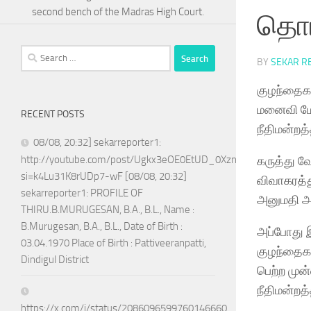
second bench of the Madras High Court.
தொடர
Search
BY
SEKAR R
for:
குழந்தைகள
மனைவி மோ
RECENT POSTS
நீதிமன்றத்
08/08, 20:32] sekarreporter1:
கருத்து 
http://youtube.com/post/Ugkx3eOE0EtUD_0XznZboY9fWW4ASX
si=k4Lu31K8rUDp7-wF [08/08, 20:32]
விவாகரத்த
sekarreporter1: PROFILE OF
அனுமதி அள
THIRU.B.MURUGESAN, B.A., B.L., Name :
B.Murugesan, B.A., B.L., Date of Birth :
அப்போது இ
03.04.1970 Place of Birth : Pattiveeranpatti,
குழந்தைகள
Dindigul District
பெற்ற முன
நீதிமன்றத
https://x.com/i/status/2086096599760146660