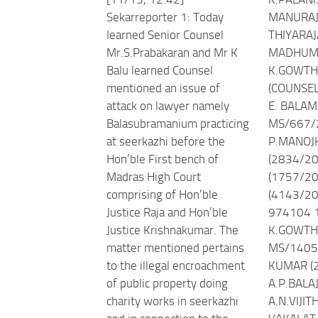
Sekarreporter 1: Today
MANURAJ
learned Senior Counsel
THIYARAJ
Mr.S.Prabakaran and Mr K
MADHUMI
Balu learned Counsel
K.GOWT
mentioned an issue of
(COUNSEL
attack on lawyer namely
E. BALA
Balasubramanium practicing
MS/667/
at seerkazhi before the
P.MANOJ
Hon’ble First bench of
(2834/20
Madras High Court
(1757/202
comprising of Hon’ble
(4143/20
Justice Raja and Hon’ble
974104 
Justice Krishnakumar. The
K.GOWT
matter mentioned pertains
MS/1405
to the illegal encroachment
KUMAR (
of public property doing
A.P.BALA
charity works in seerkazhi
A.N.VIJIT