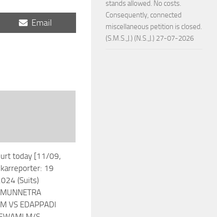
stands allowed. No costs.
Consequently, connected
Share
Email
miscellaneous petition is closed.
on
(S.M.S.,J.) (N.S.,J.) 27-07-2026
urt today [11/09,
karreporter: 19
024 (Suits)
 MUNNETRA
M VS EDAPPADI
SWAMI M/S.