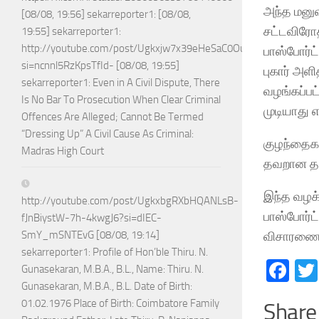
அந்த மனுவ
[08/08, 19:56] sekarreporter1: [08/08,
சட்டவிரோத
19:55] sekarreporter1:
http://youtube.com/post/Ugkxjw7x39eHeSaC0OuH7_jPTEoGVA
பாஸ்போர்ட
si=ncnnl5RzKpsTfId- [08/08, 19:55]
புகார் அள
sekarreporter1: Even in A Civil Dispute, There
வழங்கப்பட்
Is No Bar To Prosecution When Clear Criminal
முடியாது எ
Offences Are Alleged; Cannot Be Termed
“Dressing Up” A Civil Cause As Criminal:
குழந்தைகள
Madras High Court
தவறான தகவ
இந்த வழக்
http://youtube.com/post/UgkxbgRXbHQANLsB-
பாஸ்போர்ட
fJnBiystW-7h-4kwgJ6?si=dIEC-
விசாரணையை
SmY_mSNTEvG [08/08, 19:14]
sekarreporter1: Profile of Hon’ble Thiru. N.
Fa
Gunasekaran, M.B.A., B.L., Name: Thiru. N.
Gunasekaran, M.B.A., B.L. Date of Birth:
01.02.1976 Place of Birth: Coimbatore Family
Share 