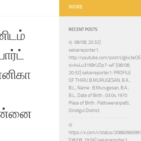
MORE
RECENT POSTS
னிடம்
08/08, 20:32]
ோர்ட்
sekarreporter1:
http://youtube.com/post/Ugkx3
si=k4Lu31K8rUDp7-wF [08/08,
ோனிகா
20:32] sekarreporter1: PROFILE
OF THIRU.B.MURUGESAN, B.A.,
B.L., Name : B.Murugesan, B.A.,
B.L., Date of Birth : 03.04.1970
Place of Birth : Pattiveeranpatti,
ென்னை
Dindigul District
https://x.com/i/status/208609659
[08/08, 19:56] sekarreporter1: