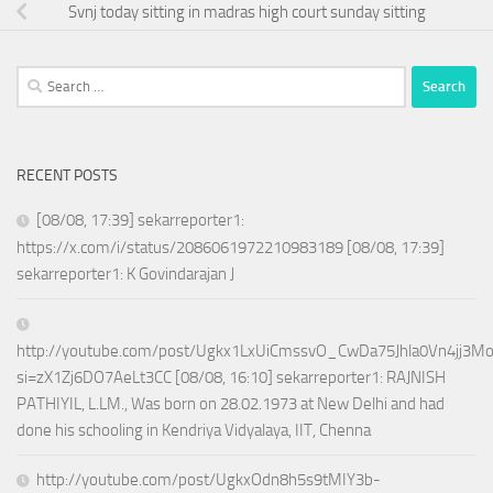
Svnj today sitting in madras high court sunday sitting
Search
for:
RECENT POSTS
[08/08, 17:39] sekarreporter1:
https://x.com/i/status/2086061972210983189 [08/08, 17:39]
sekarreporter1: K Govindarajan J
http://youtube.com/post/Ugkx1LxUiCmssvO_CwDa75Jhla0Vn4jj3M
si=zX1Zj6DO7AeLt3CC [08/08, 16:10] sekarreporter1: RAJNISH
PATHIYIL, L.LM., Was born on 28.02.1973 at New Delhi and had
done his schooling in Kendriya Vidyalaya, IIT, Chenna
http://youtube.com/post/UgkxOdn8h5s9tMIY3b-