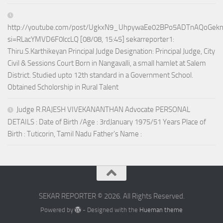
http://youtube.com/post/UgkxN9_UhpywaEe02BPo5ADTnAQoGek
si=RLacYMVD6F0lccLQ [08/08, 15:45] sekarreporter1:
Thiru.S.Karthikeyan Principal Judge Designation: Principal Judge, City
Civil & Sessions Court Born in Nangavalli, a small hamlet at Salem
District. Studied upto 12th standard in a Government School.
Obtained Scholorship in Rural Talent
Judge R.RAJESH VIVEKANANTHAN Advocate PERSONAL
DETAILS : Date of Birth /Age : 3rdJanuary 1975/51 Years Place of
Birth : Tuticorin, Tamil Nadu Father’s Name :
SEKAR REPORTER © 2026. All Rights Reserved.
Powered by
- Designed with the
Hueman theme