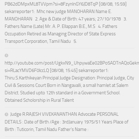
PB62dDMpxML8TVVpm?si=8FzynlnGY6JD8TqP [08/08, 15:59]
sekarreporter1: Mhc new judge MANOHARAN Name E.
MANOHARAN 2. Age & Date of Birth: 47 years; 27/10/1978 3.
Fathers Name (Late) Mr. A. P. Ellappan B.E., M.S 4. Fathers
Occupation Retired as Managing Director of State Express
Transport Corporation, Tamil Nadu 5.
http://youtube.com/post/UgkxN9_UhpywaEe02BPo5ADTnAQoGek
si=RLacYMVD6F0lccLQ [08/08, 15:45] sekarreporter1:
Thiru.S.Karthikeyan Principal Judge Designation: Principal Judge, City
Civil & Sessions Court Born in Nangavalli, a small hamlet at Salem
District. Studied upto 12th standard in a Government School.
Obtained Scholorship in Rural Talent
Judge R.RAJESH VIVEKANANTHAN Advocate PERSONAL
DETAILS : Date of Birth /Age : 3rdJanuary 1975/51 Years Place of
Birth : Tuticorin, Tamil Nadu Father’s Name :