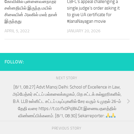
கோவிலில் புன்னைவனநாதர்
CBFC’s appeal challenging a
சன்னதியில் இருந்த மயில்
single judge’s order asking it
சிலையின் அலகில் மலர் தான்
to give UA certificate for
இருந்தது
#JanaNayagan movie
APRIL 5, 2022
JANUARY 20, 2026
FOLLOW:
NEXT STORY
[8/1, 08:27] Advt Manoj Delhi: School of Excellence in Law,
அம்பேத்கர் சட்டப் பல்கலைக்கழகம், பிற சட்டக் கல்லூரிகளில்,
B.A. LLB உள்ளிட்ட சட்டப் படிப்புகளில் சேர வரும் 4 முதல் 26-ம்
தேதி வரை https://t.co/fx0Pql84Dt இணையதளத்தில்
விண்ணப்பிக்கலாம். [8/1, 08:30] Sekarreporter:
PREVIOUS STORY