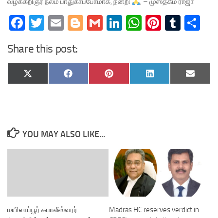
வழக்கறிஞர் நலம் பாதுகாப்போமாக, நன்றி
, – முஸ்தகீம் ராஜா
Facebook
Twitter
Email
Blogger
Gmail
LinkedIn
WhatsApp
Pinteres
Tumb
Sh
Share this post:
Share
Share
Share
Share
Share
X
Facebook
Pinterest
LinkedIn
Email
on
on
on
on
on
(Twitter)
YOU MAY ALSO LIKE...
மயிலாப்பூர் கபாலீஸ்வரர்
Madras HC reserves verdict in