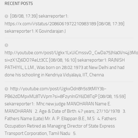
RECENT POSTS
[08/08, 17:39] sekarreporter1:
https://x.com/i/status/2086061972210983189 [08/08, 17:39]
sekarreporter1: K Govindarajan J
http://youtube.com/post/Ugkx1LxUiCmssvO_CwDa75Jhla0Vn4jj3M
si=zX1Zj6DO7AeLt3CC [08/08, 16:10] sekarreporter1: RAJNISH
PATHIYIL, L.LM., Was born on 28.02.1973 at New Delhi and had
done his schooling in Kendriya Vidyalaya, IIT, Chenna
http://youtube.com/post/UgkxOdn8h5s9tMIY3b-
PB62dDMpxML8TVVpm?si=8FzynlnGY6JD8TqP [08/08, 15:59]
sekarreporter1: Mhc new judge MANOHARAN Name E.
MANOHARAN 2. Age & Date of Birth: 47 years; 27/10/1978 3.
Fathers Name (Late) Mr. A. P. Ellappan B.E., M.S 4. Fathers
Occupation Retired as Managing Director of State Express
Transport Corporation, Tamil Nadu 5.