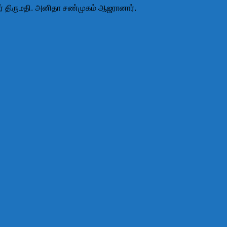
ஞர் திருமதி. அனிதா சண்முகம் ஆஜரானார்.