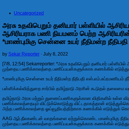
Uncategorized
அரசு உதவிபெறும் தனியார் பள்ளியில் ஆசிரியர
ஆசிரியராக பணி நியமனம் பெற்ற ஆசிரியரின
*மாண்புமிகு சென்னை உயர் நீதிமன்ற நீதிபதி எஸ
by
Sekar Reporter
·
July 8, 2022
[7/8, 12:54] Sekarreporter: *அரசு உதவிபெறும் தனியார் பள்ளியில்
முந்தைய பணிக்காலத்தை பணிப்பயன்களுக்காக கணக்கில் எடுத்து
*மாண்புமிகு சென்னை உயர் நீதிமன்ற நீதிபதி எஸ்.எம்.சுப்ரமணியம் தீர்ப
பள்ளிக்கல்வித்துறை சார்பில் தமிழ்நாடு அரசின் கூடுதல் தலைமை 
தமிழ்நாடு அரசு மற்றும் துணைப்பணிகளுக்கான விதிகளில் உள்ள வித
பணிக்காலத்தையும் விட்டுக்கொடுத்து விட்டதாகத்தான் எடுத்துக்கொ
அந்த பணிக்காலத்தை ஓய்வூதியத்திற்காக கணக்கில் எடுத்துக் கொள்ளக
AAG ஆர்.நீலகண்டன் வாதங்களை ஏற்றுக்கொண்ட மாண்புமிகு நீதியரசர
முந்தைய பணிக்காலத்தை பணிப்பயன்களுக்காக கணக்கில் எடுத்துக்