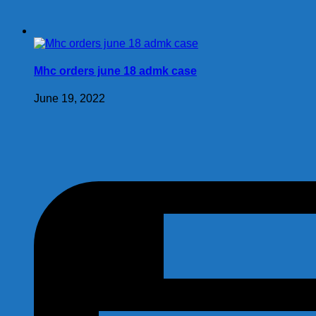
Mhc orders june 18 admk case
June 19, 2022