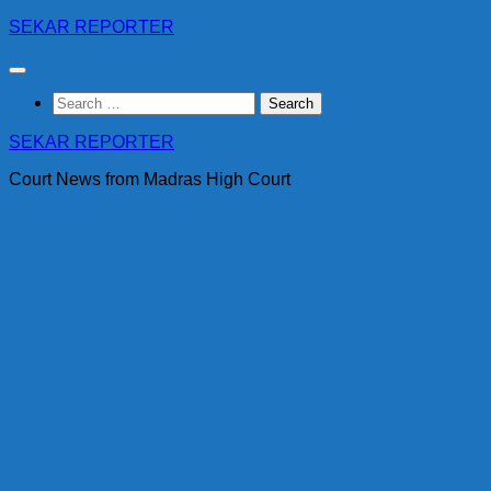
Skip
SEKAR REPORTER
to
content
Search
for:
SEKAR REPORTER
Court News from Madras High Court